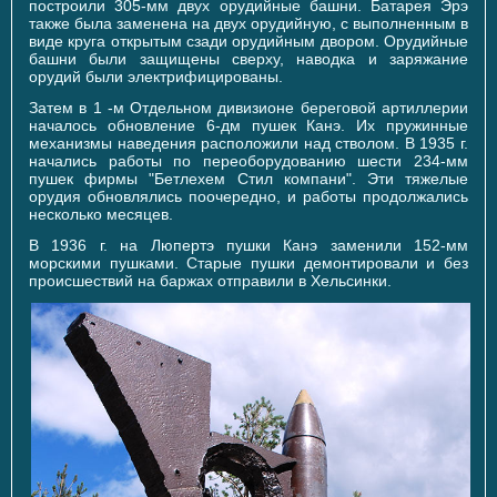
построили 305-мм двух орудийные башни. Батарея Эрэ
также была заменена на двух орудийную, с выполненным в
виде круга открытым сзади орудийным двором. Орудийные
башни были защищены сверху, наводка и заряжание
орудий были электрифицированы.
Затем в 1 -м Отдельном дивизионе береговой артиллерии
началось обновление 6-дм пушек Канэ. Их пружинные
механизмы наведения расположили над стволом. В 1935 г.
начались работы по переоборудованию шести 234-мм
пушек фирмы "Бетлехем Стил компани". Эти тяжелые
орудия обновлялись поочередно, и работы продолжались
несколько месяцев.
В 1936 г. на Люпертэ пушки Канэ заменили 152-мм
морскими пушками. Старые пушки демонтировали и без
происшествий на баржах отправили в Хельсинки.