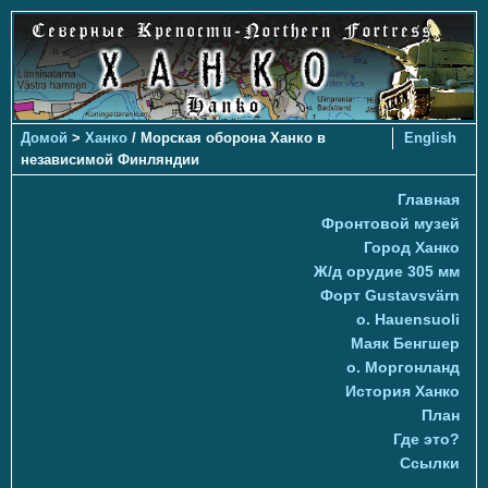
Домой
>
Ханко
/ Морская оборона Ханко в
English
независимой Финляндии
Главная
Фронтовой музей
Город Ханко
Ж/д орудие 305 мм
Форт Gustavsvärn
о. Hauensuoli
Маяк Бенгшер
о. Моргонланд
История Ханко
План
Где это?
Ссылки