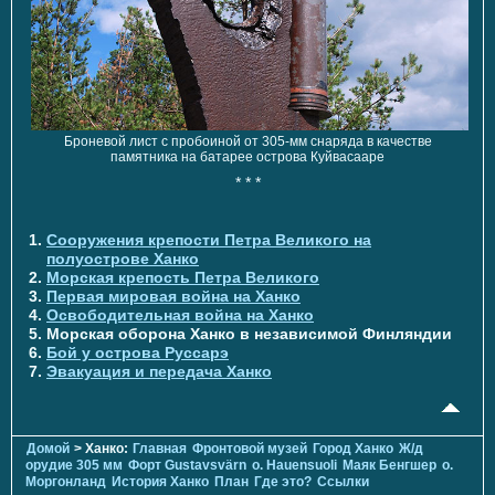
Броневой лист с пробоиной от 305-мм снаряда в качестве
памятника на батарее острова Куйвасааре
* * *
Сооружения крепости Петра Великого на
полуострове Ханко
Морская крепость Петра Великого
Первая мировая война на Ханко
Освободительная война на Ханко
Морская оборона Ханко в независимой Финляндии
Бой у острова Руссарэ
Эвакуация и передача Ханко
Домой
> Ханко:
Главная
Фронтовой музей
Город Ханко
Ж/д
орудие 305 мм
Форт Gustavsvärn
о. Hauensuoli
Маяк Бенгшер
о.
Моргонланд
История Ханко
План
Где это?
Ссылки