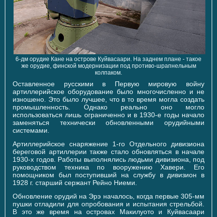
6-дм орудие Кане на острове Куйвасаари. На заднем плане - такое
же орудие, финской модернизации под противо-шрапнельным
колпаком.
Оставленное русскими в Первую мировую войну
артиллерийское оборудование было многочисленно и не
изношено. Это было лучшее, что в то время могла создать
промышленность. Однако реально оно могло
использоваться лишь ограниченно и в 1930-е годы начало
заменяться технически обновленными орудийными
системами.
Артиллерийское снаряжение 1-го Отдельного дивизиона
береговой артиллерии также стало обновляться в начале
1930-х годов. Работы выполнялись людьми дивизиона, под
руководством техника по вооружению Хавери. Его
помощником был поступивший на службу в дивизион в
1928 г. старший сержант Рейно Ниеми.
Обновление орудий на Эрэ началось, когда первые 305-мм
пушки отладили для опробования и испытания стрельбой.
В это же время на островах Макилуото и Куйвасаари