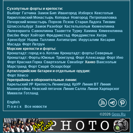
Сухопутные форты и крепости:
Выборг
Гатчина
Замок Бип
Ивангород
Изборск
Кексгольм
Кирилловский Монастырь
Копорье
Новгород
Петропавловка
Печорcкий монастырь
Порхов
Псков
Старая Ладога
Тихвин
Шлиссельбург
Замок Разеборг
Кастельхольм
Кюменлинна
Лапеенранта
Савонлинна
Тааветти
Турку
Хамина
Хямеенлинна
Висбю
Форт Хойторп
Фредрикстад
Фредрикстен
Хегра
Аренсбург
Нарва
Таллинн
Антипатрис
Иерусалим
Кесария
Масада
Форт Латрун
Морские крепости и форты:
Кронштадт: город и о. Котлин
Кронштадт: форты Северные
Кронштадт: Форты Южные
Тронгзунд
Форт Александр
Форт Ино
Форт Красная Горка
Свартхольм
Свеаборг
Ханко
Ваксхольм
Марстранд
Форт Сиарё
Оскарсборг
Артиллерийские батареи и отдельные орудия:
Форт Хёмсо
Укрепрайоны и оборонительные линии:
Карельский УР
Крепость Ленинград
КрУР
Линия ВТ
Линия
Маннергейма
Невский пятачок
Линия Салпа
Линия Харпарског
Миккели
Готланд
English
П о и с к
Все новости
©2026
Goss.Ru