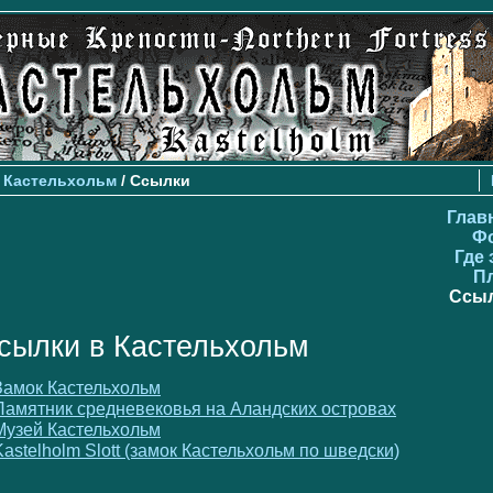
>
Кастельхольм
/ Ссылки
Глав
Ф
Где 
П
Ссы
сылки в Кастельхольм
Замок Кастельхольм
Памятник средневековья на Аландских островах
Музей Кастельхольм
Kastelholm Slott (замок Кастельхольм по шведски)