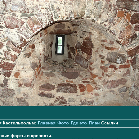
> Кастельхольм:
Главная
Фото
Где это
План
Ссылки
тные форты и крепости: