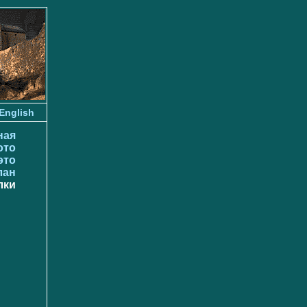
English
ная
ото
это
лан
лки