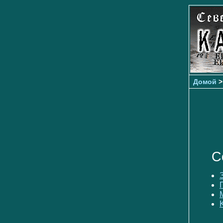
Домой
С