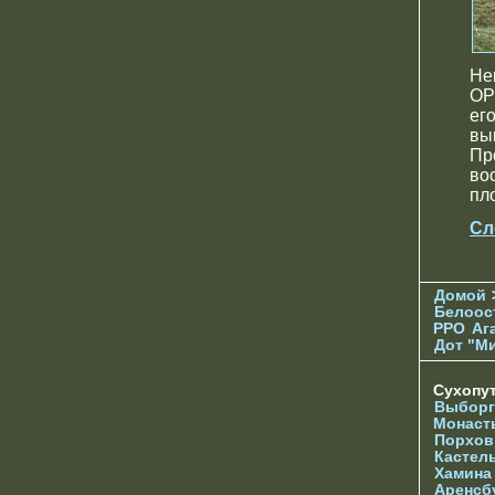
Не
ОР
ег
вы
Пр
во
пл
Сл
Домой
Белоос
РРО
Аг
Дот "М
Сухопу
Выборг
Монаст
Порхов
Кастел
Хамина
Аренсб