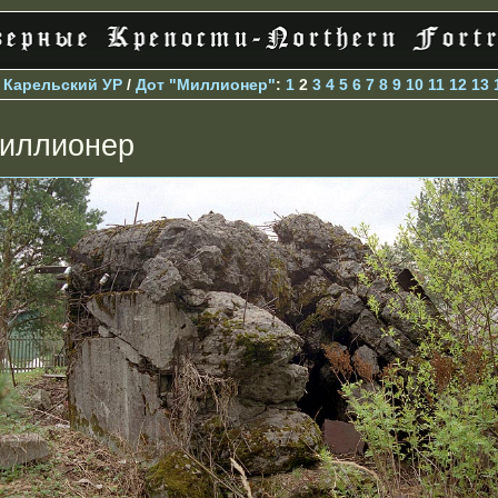
>
Карельский УР
/
Дот "Миллионер"
:
1
2
3
4
5
6
7
8
9
10
11
12
13
иллионер