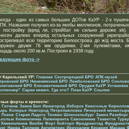
когда - один из самых больших ДОТов КаУР - 2-х пушеч
ПК. Название получил из-за якобы миллионов, потраченых
о постройку (вряд ли, стройбат не сильно дороже з/к).
несен далеко вперёд остальных сооружений укрепрайо
остреливал всю территорию Белоострова до ж/д моста. 
оружен двумя 76 мм орудиями, 2-мя пулемётами, и
ощадь около 200 кв.м. Построен в 1938 году.
едующее фото ->
> Карельский УР:
Главная
Сестрорецкий БРО
АПК-музей
тровский БРО
Нюнемякский БРО
Лемболовский БРО
Соеловс
алатовский БРО
Елизаветинcкий БРО
Орудия КаУР
Установка
иллионер"
Сараи нежил.
Где это?
План КаУР
Ссылки
тные форты и крепости:
Гатчина
Замок Бип
Ивангород
Изборск
Кексгольм
Кириллов
ырь
Копорье
Новгород
Петропавловка
Печорcкий монастыр
Псков
Старая Ладога
Тихвин
Шлиссельбург
Замок Разеборг
ьхольм
Кюменлинна
Лапеенранта
Савонлинна
Тааветти
Турку
Хямеенлинна
Висбю
Форт Хойторп
Фредрикстад
Фредрикст
ург
Нарва
Таллинн
Антипатрис
Иерусалим
Кесария
Масада