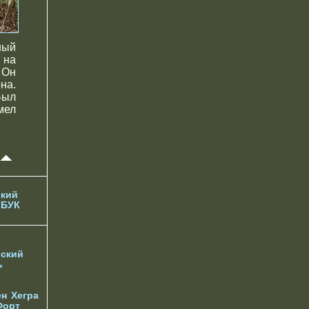
ный
 на
 Он
на.
Был
мел
кий
 БУК
ский
ь
ен
Хегра
Форт