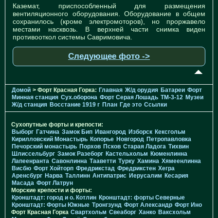
Каземат, приспособленный для размещения
вентиляционного оборудования. Оборудование в общем
сохранилось (кроме электромоторов), но проржавело
местами насквозь. В верхней части снимка виден
противооткол системы Савримовича.
Следующее фото ->
Домой
> Форт Красная Горка:
Главная
Ж/д орудия
Батареи
Форт
Минная станция
Cух.оборона
Форт Серая Лошадь
TM-3-12
Музеи
Ж/д станция
Восстание 1919 г
План
Где это
Ссылки
Сухопутные форты и крепости:
Выборг
Гатчина
Замок Бип
Ивангород
Изборск
Кексгольм
Кирилловский Монастырь
Копорье
Новгород
Петропавловка
Печорcкий монастырь
Порхов
Псков
Старая Ладога
Тихвин
Шлиссельбург
Замок Разеборг
Кастельхольм
Кюменлинна
Лапеенранта
Савонлинна
Тааветти
Турку
Хамина
Хямеенлинна
Висбю
Форт Хойторп
Фредрикстад
Фредрикстен
Хегра
Аренсбург
Нарва
Таллинн
Антипатрис
Иерусалим
Кесария
Масада
Форт Латрун
Морские крепости и форты:
Кронштадт: город и о. Котлин
Кронштадт: форты Северные
Кронштадт: Форты Южные
Тронгзунд
Форт Александр
Форт Ино
Форт Красная Горка
Свартхольм
Свеаборг
Ханко
Ваксхольм