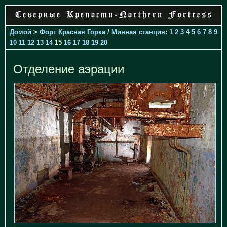
Домой
>
Форт Красная Горка
/
Минная станция
:
1
2
3
4
5
6
7
8
9
10
11
12
13
14
15
16
17
18
19
20
Отделение аэрации