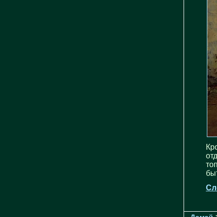
Кр
от
то
бы
Сл