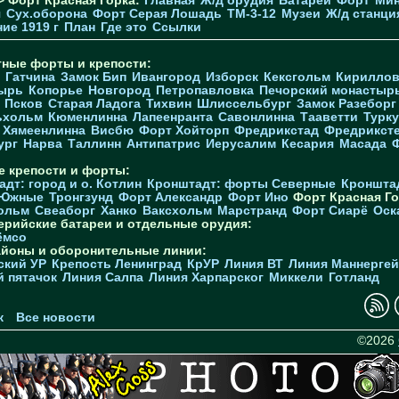
> Форт Красная Горка:
Главная
Ж/д орудия
Батареи
Форт
Мин
я
Cух.оборона
Форт Серая Лошадь
TM-3-12
Музеи
Ж/д станци
ие 1919 г
План
Где это
Ссылки
тные форты и крепости:
Гатчина
Замок Бип
Ивангород
Изборск
Кексгольм
Кириллов
ырь
Копорье
Новгород
Петропавловка
Печорcкий монастыр
Псков
Старая Ладога
Тихвин
Шлиссельбург
Замок Разеборг
ьхольм
Кюменлинна
Лапеенранта
Савонлинна
Тааветти
Турку
Хямеенлинна
Висбю
Форт Хойторп
Фредрикстад
Фредрикст
ург
Нарва
Таллинн
Антипатрис
Иерусалим
Кесария
Масада
е крепости и форты:
дт: город и о. Котлин
Кронштадт: форты Северные
Кроншта
 Южные
Тронгзунд
Форт Александр
Форт Ино
Форт Красная Го
ольм
Свеаборг
Ханко
Ваксхольм
Марстранд
Форт Сиарё
Оск
ерийские батареи и отдельные орудия:
ёмсо
айоны и оборонительные линии:
ский УР
Крепость Ленинград
КрУР
Линия ВТ
Линия Маннерге
й пятачок
Линия Салпа
Линия Харпарског
Миккели
Готланд
к
Все новости
©2026