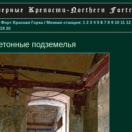
>
Форт Красная Горка
/
Минная станция
:
1
2
3
4
5
6
7
8
9
10
11
12
19
20
етонные подземелья