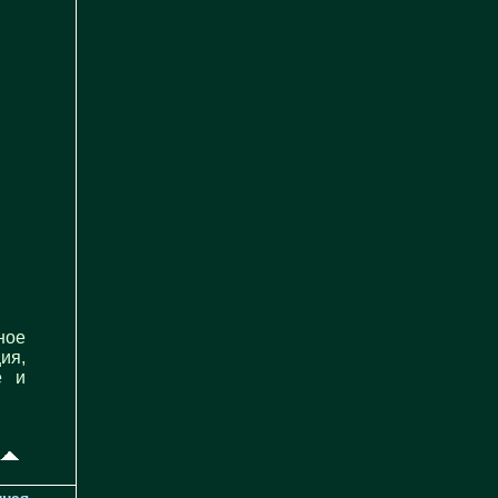
ное
ия,
е и