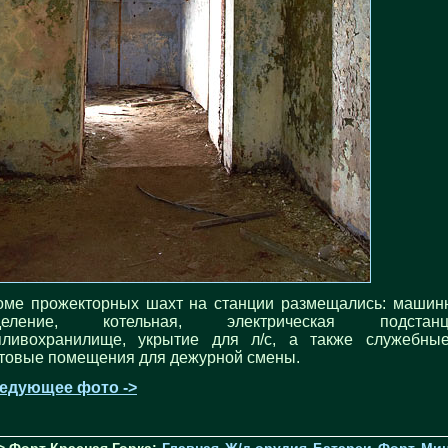
оме прожекторных шахт на станции размещались: машин
деление, котельная, электрическая подстанц
пливохранилище, укрытие для л/с, а также служебны
товые помещения для дежурной смены.
едующее фото ->