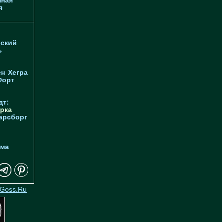
ная
я
ский
ь
ен
Хегра
Форт
дт:
рка
арсборг
йма
Goss.Ru