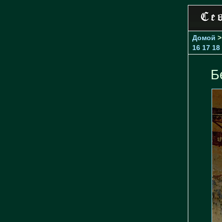
Домой
16
17
18
Б