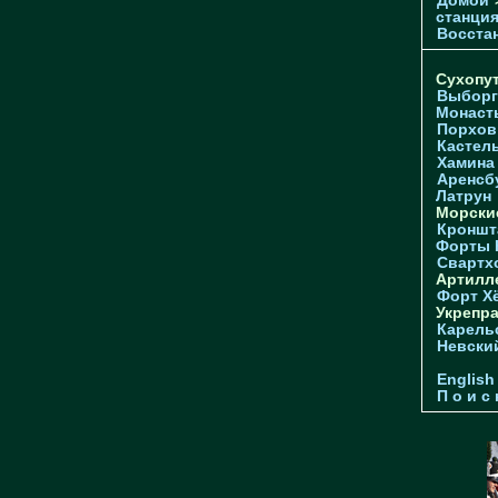
Домой
станци
Восстан
Сухопу
Выборг
Монаст
Порхов
Кастел
Хамина
Аренсб
Латрун
Морски
Кроншта
Форты
Свартх
Артилл
Форт Х
Укрепр
Карель
Невски
English
П о и с 