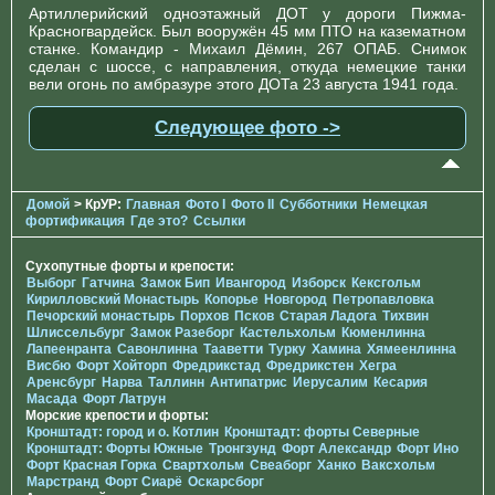
Артиллерийский одноэтажный ДОТ у дороги Пижма-
Красногвардейск. Был вооружён 45 мм ПТО на казематном
станке. Командир - Михаил Дёмин, 267 ОПАБ. Снимок
сделан с шоссе, с направления, откуда немецкие танки
вели огонь по амбразуре этого ДОТа 23 августа 1941 года.
Следующее фото ->
Домой
> КрУР:
Главная
Фото I
Фото II
Субботники
Немецкая
фортификация
Где это?
Ссылки
Сухопутные форты и крепости:
Выборг
Гатчина
Замок Бип
Ивангород
Изборск
Кексгольм
Кирилловский Монастырь
Копорье
Новгород
Петропавловка
Печорcкий монастырь
Порхов
Псков
Старая Ладога
Тихвин
Шлиссельбург
Замок Разеборг
Кастельхольм
Кюменлинна
Лапеенранта
Савонлинна
Тааветти
Турку
Хамина
Хямеенлинна
Висбю
Форт Хойторп
Фредрикстад
Фредрикстен
Хегра
Аренсбург
Нарва
Таллинн
Антипатрис
Иерусалим
Кесария
Масада
Форт Латрун
Морские крепости и форты:
Кронштадт: город и о. Котлин
Кронштадт: форты Северные
Кронштадт: Форты Южные
Тронгзунд
Форт Александр
Форт Ино
Форт Красная Горка
Свартхольм
Свеаборг
Ханко
Ваксхольм
Марстранд
Форт Сиарё
Оскарсборг