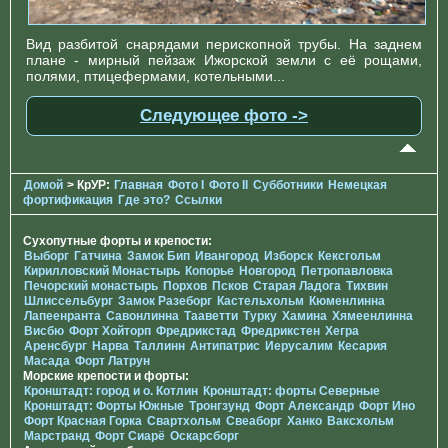
Вид разбитой снарядами перископной трубы. На заднем
плане - мирный пейзаж Ижорской земли с её рощами,
полями, птицефермами, котельными...
Следующее фото ->
Домой
> КрУР:
Главная
Фото I
Фото II
Субботники
Немецкая
фортификация
Где это?
Ссылки
Сухопутные форты и крепости:
Выборг
Гатчина
Замок Бип
Ивангород
Изборск
Кексгольм
Кирилловский Монастырь
Копорье
Новгород
Петропавловка
Печорcкий монастырь
Порхов
Псков
Старая Ладога
Тихвин
Шлиссельбург
Замок Разеборг
Кастельхольм
Кюменлинна
Лапеенранта
Савонлинна
Тааветти
Турку
Хамина
Хямеенлинна
Висбю
Форт Хойторп
Фредрикстад
Фредрикстен
Хегра
Аренсбург
Нарва
Таллинн
Антипатрис
Иерусалим
Кесария
Масада
Форт Латрун
Морские крепости и форты:
Кронштадт: город и о. Котлин
Кронштадт: форты Северные
Кронштадт: Форты Южные
Тронгзунд
Форт Александр
Форт Ино
Форт Красная Горка
Свартхольм
Свеаборг
Ханко
Ваксхольм
Марстранд
Форт Сиарё
Оскарсборг