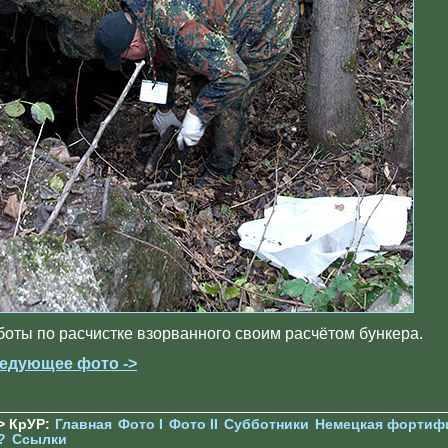
боты по расчистке взорванного своим расчётом бункера.
едующее фото ->
> КрУР:
Главная
Фото I
Фото II
Субботники
Немецкая фортиф
?
Ссылки