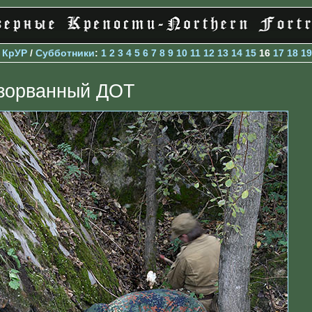
>
КрУР
/
Субботники
:
1
2
3
4
5
6
7
8
9
10
11
12
13
14
15
16
17
18
19
зорванный ДОТ