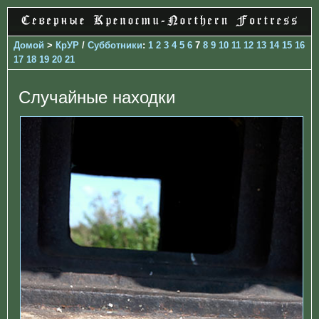
Домой
>
КрУР
/
Субботники
:
1
2
3
4
5
6
7
8
9
10
11
12
13
14
15
16
17
18
19
20
21
Случайные находки