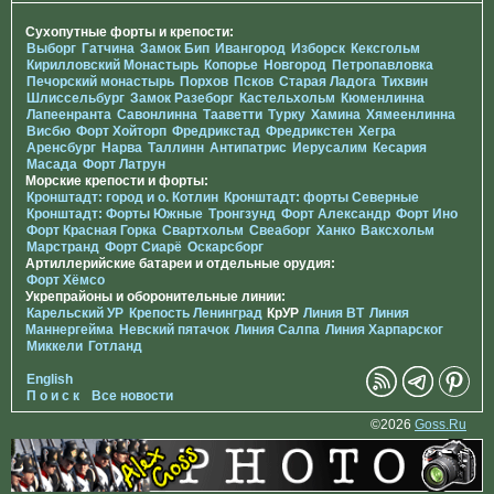
Сухопутные форты и крепости:
Выборг
Гатчина
Замок Бип
Ивангород
Изборск
Кексгольм
Кирилловский Монастырь
Копорье
Новгород
Петропавловка
Печорcкий монастырь
Порхов
Псков
Старая Ладога
Тихвин
Шлиссельбург
Замок Разеборг
Кастельхольм
Кюменлинна
Лапеенранта
Савонлинна
Тааветти
Турку
Хамина
Хямеенлинна
Висбю
Форт Хойторп
Фредрикстад
Фредрикстен
Хегра
Аренсбург
Нарва
Таллинн
Антипатрис
Иерусалим
Кесария
Масада
Форт Латрун
Морские крепости и форты:
Кронштадт: город и о. Котлин
Кронштадт: форты Северные
Кронштадт: Форты Южные
Тронгзунд
Форт Александр
Форт Ино
Форт Красная Горка
Свартхольм
Свеаборг
Ханко
Ваксхольм
Марстранд
Форт Сиарё
Оскарсборг
Артиллерийские батареи и отдельные орудия:
Форт Хёмсо
Укрепрайоны и оборонительные линии:
Карельский УР
Крепость Ленинград
КрУР
Линия ВТ
Линия
Маннергейма
Невский пятачок
Линия Салпа
Линия Харпарског
Миккели
Готланд
English
П о и с к
Все новости
©2026
Goss.Ru