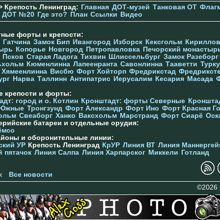
> Крепость Ленинград:
Главная
ДОТ-музей
Танковая ОТ
Флаг
ДОТ №20
Где это?
План
Ссылки
Видео
тные форты и крепости:
Гатчина
Замок Бип
Ивангород
Изборск
Кексгольм
Кириллов
ырь
Копорье
Новгород
Петропавловка
Печорcкий монастыр
Псков
Старая Ладога
Тихвин
Шлиссельбург
Замок Разеборг
ьхольм
Кюменлинна
Лапеенранта
Савонлинна
Тааветти
Турку
Хямеенлинна
Висбю
Форт Хойторп
Фредрикстад
Фредрикст
ург
Нарва
Таллинн
Антипатрис
Иерусалим
Кесария
Масада
е крепости и форты:
дт: город и о. Котлин
Кронштадт: форты Северные
Кроншта
 Южные
Тронгзунд
Форт Александр
Форт Ино
Форт Красная Г
ольм
Свеаборг
Ханко
Ваксхольм
Марстранд
Форт Сиарё
Оск
ерийские батареи и отдельные орудия:
ёмсо
айоны и оборонительные линии:
ский УР
Крепость Ленинград
КрУР
Линия ВТ
Линия Маннергей
й пятачок
Линия Салпа
Линия Харпарског
Миккели
Готланд
к
Все новости
©2026