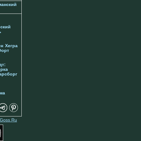
манский
ский
ь
ен
Хегра
Форт
дт:
орка
арсборг
ма
Goss.Ru