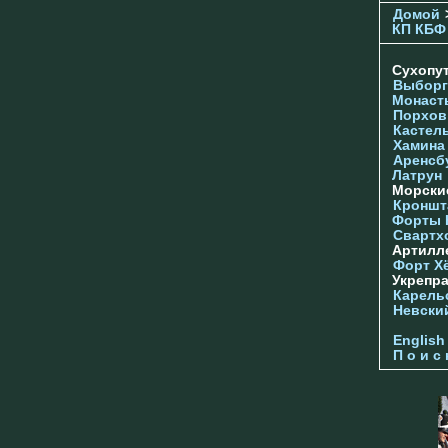
Домой
КП КБФ
Сухопу
Выборг
Монаст
Порхов
Кастел
Хамина
Аренсб
Латрун
Морски
Кроншта
Форты
Свартх
Артилл
Форт Х
Укрепр
Карель
Невски
English
П о и с 