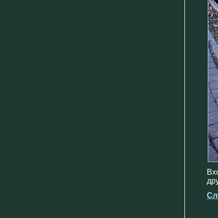
Вх
др
Сл