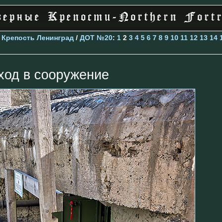
>
Крепость Ленинград
/
ДОТ №20
:
1
2
3
4
5
6
7
8
9
10
11
12
13
14
ход в сооружение