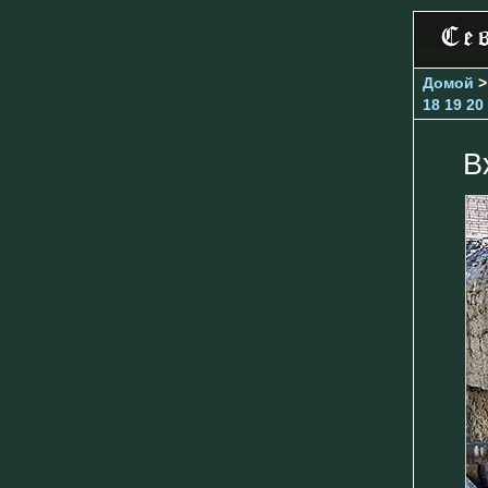
Домой
18
19
20
В