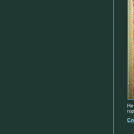
Не
го
Сл