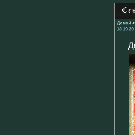
Домой
18
19
20
Д