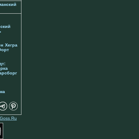
манский
ский
ь
ен
Хегра
Форт
дт:
орка
арсборг
ма
Goss.Ru