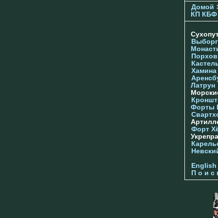
Домой
КП КБФ
Сухопу
Выборг
Монаст
Порхов
Кастел
Хамина
Аренсб
Латрун
Морски
Кроншта
Форты
Свартх
Артилл
Форт Х
Укрепр
Карель
Невски
English
П о и с 