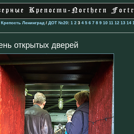
>
Крепость Ленинград
/
ДОТ №20
:
1
2
3
4
5
6
7
8
9
10
11
12
13
14
ень открытых дверей