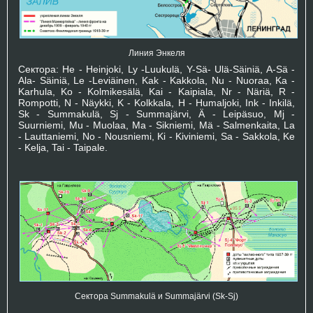
Линия Энкеля
Сектора: He - Heinjoki, Ly -Luukulä, Y-Sä- Ulä-Säiniä, A-Sä -
Ala- Säiniä, Le -Leviäinen, Kak - Kakkola, Nu - Nuoraa, Ka -
Karhula, Ko - Kolmikesälä, Kai - Kaipiala, Nr - Näriä, R -
Rompotti, N - Näykki, K - Kolkkala, H - Humaljoki, Ink - Inkilä,
Sk - Summakulä, Sj - Summajärvi, Ä - Leipäsuo, Mj -
Suurniemi, Mu - Muolaa, Ma - Sikniemi, Mä - Salmenkaita, La
- Lauttaniemi, No - Nousniemi, Ki - Kiviniemi, Sa - Sakkola, Ke
- Kelja, Tai - Taipale.
Сектора Summakulä и Summajärvi (Sk-Sj)