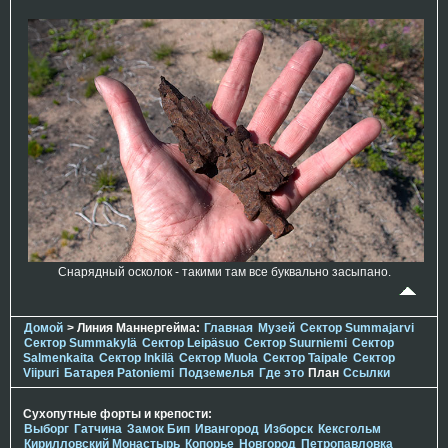
Cнарядный осколок - такими там все буквально засыпано.
Домой
> Линия Маннергейма:
Главная
Музей
Сектор Summajarvi
Сектор Summakylä
Сектор Leipäsuo
Сектор Suurniemi
Сектор
Salmenkaita
Сектор Inkilä
Сектор Muola
Сектор Taipale
Сектор
Viipuri
Батарея Patoniemi
Подземелья
Где это
План
Ссылки
Сухопутные форты и крепости:
Выборг
Гатчина
Замок Бип
Ивангород
Изборск
Кексгольм
Кирилловский Монастырь
Копорье
Новгород
Петропавловка