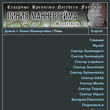
Домой
>
Линия Маннергейма
/ План
English
Главная
Музей
Сектор Summajarvi
Сектор Summakylä
Сектор Leipäsuo
Сектор Suurniemi
Сектор Salmenkaita
Сектор Inkilä
Сектор Muola
Сектор Taipale
Сектор Viipuri
Батарея Patoniemi
Подземелья