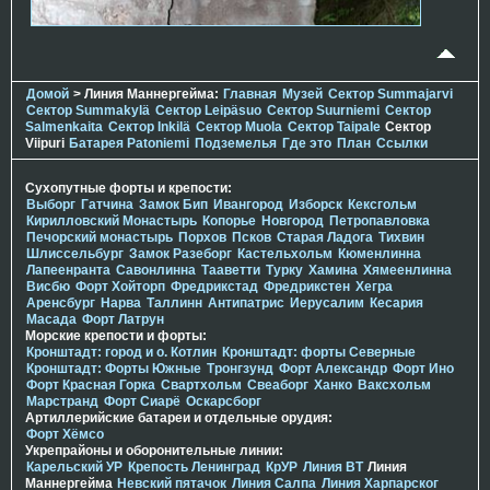
Домой
> Линия Маннергейма:
Главная
Музей
Сектор Summajarvi
Сектор Summakylä
Сектор Leipäsuo
Сектор Suurniemi
Сектор
Salmenkaita
Сектор Inkilä
Сектор Muola
Сектор Taipale
Сектор
Viipuri
Батарея Patoniemi
Подземелья
Где это
План
Ссылки
Сухопутные форты и крепости:
Выборг
Гатчина
Замок Бип
Ивангород
Изборск
Кексгольм
Кирилловский Монастырь
Копорье
Новгород
Петропавловка
Печорcкий монастырь
Порхов
Псков
Старая Ладога
Тихвин
Шлиссельбург
Замок Разеборг
Кастельхольм
Кюменлинна
Лапеенранта
Савонлинна
Тааветти
Турку
Хамина
Хямеенлинна
Висбю
Форт Хойторп
Фредрикстад
Фредрикстен
Хегра
Аренсбург
Нарва
Таллинн
Антипатрис
Иерусалим
Кесария
Масада
Форт Латрун
Морские крепости и форты:
Кронштадт: город и о. Котлин
Кронштадт: форты Северные
Кронштадт: Форты Южные
Тронгзунд
Форт Александр
Форт Ино
Форт Красная Горка
Свартхольм
Свеаборг
Ханко
Ваксхольм
Марстранд
Форт Сиарё
Оскарсборг
Артиллерийские батареи и отдельные орудия:
Форт Хёмсо
Укрепрайоны и оборонительные линии:
Карельский УР
Крепость Ленинград
КрУР
Линия ВТ
Линия
Маннергейма
Невский пятачок
Линия Салпа
Линия Харпарског