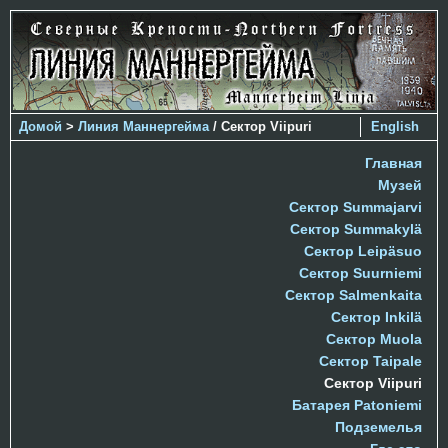
Домой
>
Линия Маннергейма
/ Сектор Viipuri
English
Главная
Музей
Сектор Summajarvi
Сектор Summakylä
Сектор Leipäsuo
Сектор Suurniemi
Сектор Salmenkaita
Сектор Inkilä
Сектор Muola
Сектор Taipale
Сектор Viipuri
Батарея Patoniemi
Подземелья