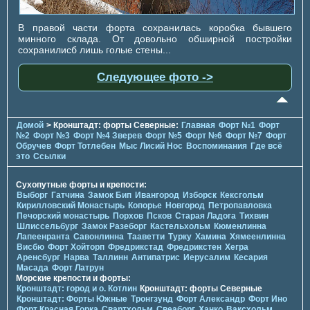
В правой части форта сохранилась коробка бывшего
минного склада. От довольно обширной постройки
сохранилисб лишь голые стены...
Следующее фото ->
Домой
> Кронштадт: форты Северные:
Главная
Форт №1
Форт
№2
Форт №3
Форт №4 Зверев
Форт №5
Форт №6
Форт №7
Форт
Обручев
Форт Тотлебен
Мыс Лисий Нос
Воспоминания
Где всё
это
Ссылки
Сухопутные форты и крепости:
Выборг
Гатчина
Замок Бип
Ивангород
Изборск
Кексгольм
Кирилловский Монастырь
Копорье
Новгород
Петропавловка
Печорcкий монастырь
Порхов
Псков
Старая Ладога
Тихвин
Шлиссельбург
Замок Разеборг
Кастельхольм
Кюменлинна
Лапеенранта
Савонлинна
Тааветти
Турку
Хамина
Хямеенлинна
Висбю
Форт Хойторп
Фредрикстад
Фредрикстен
Хегра
Аренсбург
Нарва
Таллинн
Антипатрис
Иерусалим
Кесария
Масада
Форт Латрун
Морские крепости и форты:
Кронштадт: город и о. Котлин
Кронштадт: форты Северные
Кронштадт: Форты Южные
Тронгзунд
Форт Александр
Форт Ино
Форт Красная Горка
Свартхольм
Свеаборг
Ханко
Ваксхольм