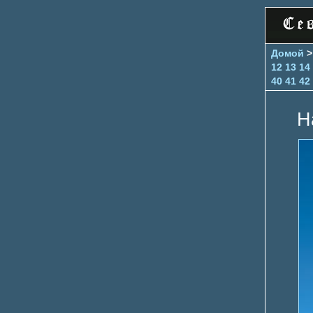
Домой
12
13
14
40
41
42
Н