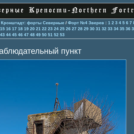
>
Кронштадт: форты Северные
/
Форт №4 Зверев
:
1
2
3
4
5
6
7
15
16
17
18
19
20
21
22
23
24
25
26
27
28
29
30
31
32
33
34
35
36
3
43
44
45
46
47
48
49
50
51
52
53
аблюдательный пункт