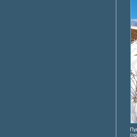
Пу
(п