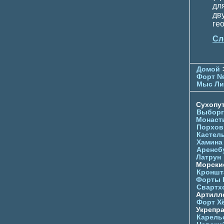
дл
дв
ге
Сл
Домой
Форт №
Мыс Ли
Сухопу
Выборг
Монаст
Порхов
Кастел
Хамина
Аренсб
Латрун
Морски
Кроншта
Форты
Свартх
Артилл
Форт Х
Укрепр
Карель