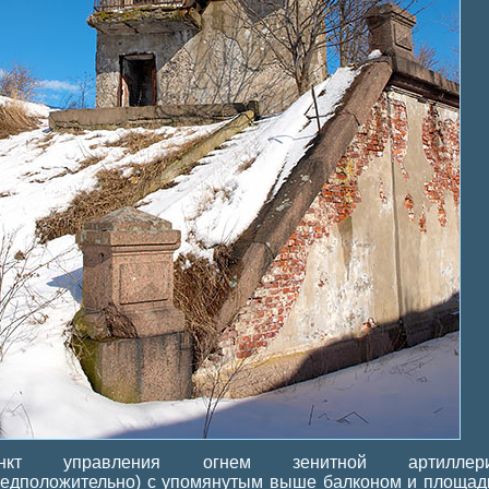
нкт управления огнем зенитной артиллер
редположительно) с упомянутым выше балконом и площад