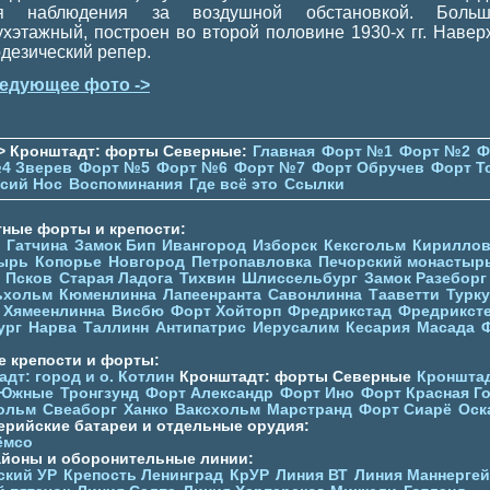
я наблюдения за воздушной обстановкой. Больш
ухэтажный, построен во второй половине 1930-х гг. Наверх
одезический репер.
едующее фото ->
> Кронштадт: форты Северные:
Главная
Форт №1
Форт №2
Ф
4 Зверев
Форт №5
Форт №6
Форт №7
Форт Обручев
Форт Т
сий Нос
Воспоминания
Где всё это
Ссылки
тные форты и крепости:
Гатчина
Замок Бип
Ивангород
Изборск
Кексгольм
Кириллов
ырь
Копорье
Новгород
Петропавловка
Печорcкий монастыр
Псков
Старая Ладога
Тихвин
Шлиссельбург
Замок Разеборг
ьхольм
Кюменлинна
Лапеенранта
Савонлинна
Тааветти
Турку
Хямеенлинна
Висбю
Форт Хойторп
Фредрикстад
Фредрикст
ург
Нарва
Таллинн
Антипатрис
Иерусалим
Кесария
Масада
е крепости и форты:
дт: город и о. Котлин
Кронштадт: форты Северные
Кронштад
 Южные
Тронгзунд
Форт Александр
Форт Ино
Форт Красная Г
ольм
Свеаборг
Ханко
Ваксхольм
Марстранд
Форт Сиарё
Оск
ерийские батареи и отдельные орудия:
ёмсо
айоны и оборонительные линии:
ский УР
Крепость Ленинград
КрУР
Линия ВТ
Линия Маннерге