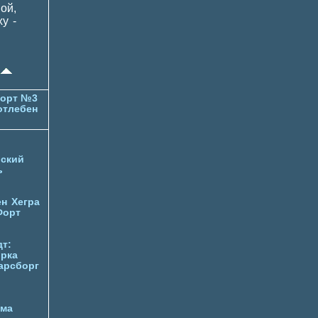
ой,
у -
орт №3
отлебен
ский
ь
ен
Хегра
Форт
т:
орка
арсборг
йма