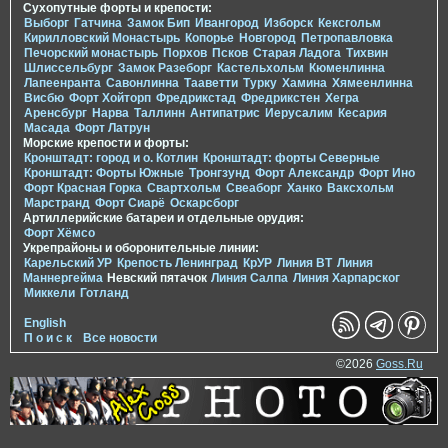
Сухопутные форты и крепости:
Выборг
Гатчина
Замок Бип
Ивангород
Изборск
Кексгольм
Кирилловский Монастырь
Копорье
Новгород
Петропавловка
Печорcкий монастырь
Порхов
Псков
Старая Ладога
Тихвин
Шлиссельбург
Замок Разеборг
Кастельхольм
Кюменлинна
Лапеенранта
Савонлинна
Тааветти
Турку
Хамина
Хямеенлинна
Висбю
Форт Хойторп
Фредрикстад
Фредрикстен
Хегра
Аренсбург
Нарва
Таллинн
Антипатрис
Иерусалим
Кесария
Масада
Форт Латрун
Морские крепости и форты:
Кронштадт: город и о. Котлин
Кронштадт: форты Северные
Кронштадт: Форты Южные
Тронгзунд
Форт Александр
Форт Ино
Форт Красная Горка
Свартхольм
Свеаборг
Ханко
Ваксхольм
Марстранд
Форт Сиарё
Оскарсборг
Артиллерийские батареи и отдельные орудия:
Форт Хёмсо
Укрепрайоны и оборонительные линии:
Карельский УР
Крепость Ленинград
КрУР
Линия ВТ
Линия
Маннергейма
Невский пятачок
Линия Салпа
Линия Харпарског
Миккели
Готланд
English
П о и с к
Все новости
©2026
Goss.Ru