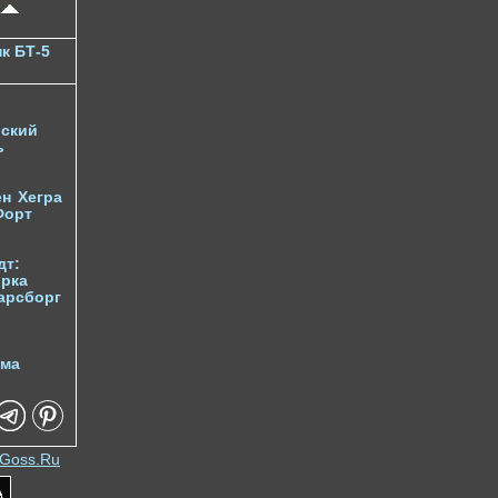
к БТ-5
ский
ь
ен
Хегра
Форт
дт:
орка
арсборг
йма
Goss.Ru