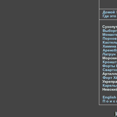
Домой
Где это
Сухопу
Выборг
Монаст
Порхов
Кастел
Хамина
Аренсб
Латрун
Морски
Кроншта
Форты
Свартх
Артилл
Форт Х
Укрепр
Карель
Невски
English
П о и с 