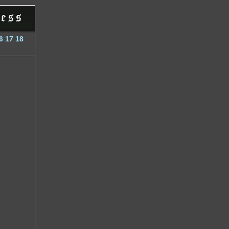
6
17
18