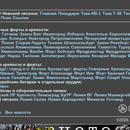
> Невский пятачок:
Главная
Плацдарм
Танк КВ-1
Танк Т-38
Тан
План
Ссылки
тные форты и крепости:
Гатчина
Замок Бип
Ивангород
Изборск
Кексгольм
Кириллов
ырь
Копорье
Новгород
Петропавловка
Печорcкий монастыр
Псков
Старая Ладога
Тихвин
Шлиссельбург
Замок Разеборг
ьхольм
Кюменлинна
Лапеенранта
Савонлинна
Тааветти
Турку
Хямеенлинна
Висбю
Форт Хойторп
Фредрикстад
Фредрикст
ург
Нарва
Таллинн
Антипатрис
Иерусалим
Кесария
Масада
е крепости и форты:
дт: город и о. Котлин
Кронштадт: форты Северные
Кроншта
 Южные
Тронгзунд
Форт Александр
Форт Ино
Форт Красная Г
ольм
Свеаборг
Ханко
Ваксхольм
Марстранд
Форт Сиарё
Оск
ерийские батареи и отдельные орудия:
ёмсо
айоны и оборонительные линии:
ский УР
Крепость Ленинград
КрУР
Линия ВТ
Линия Маннерге
й пятачок
Линия Салпа
Линия Харпарског
Миккели
Готланд
к
Все новости
©2026