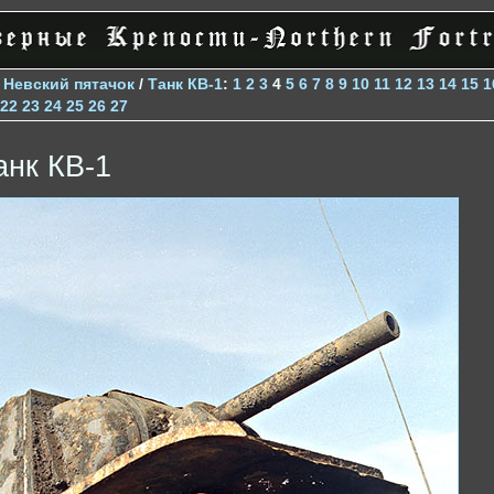
>
Невский пятачок
/
Танк КВ-1
:
1
2
3
4
5
6
7
8
9
10
11
12
13
14
15
1
22
23
24
25
26
27
анк КВ-1