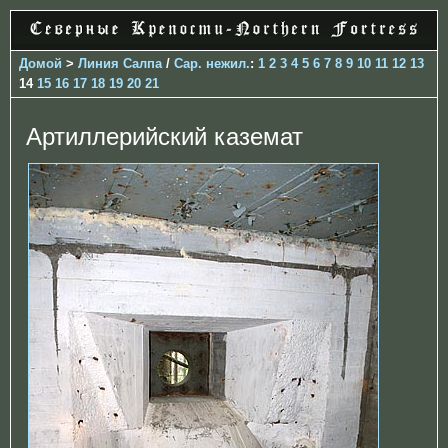
Домой
>
Линия Салпа
/
Сар. нежил.
:
1
2
3
4
5
6
7
8
9
10
11
12
13
14
15
16
17
18
19
20
21
Артиллерийский каземат