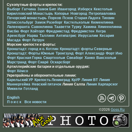
Сухопутные форты и крепости:
Выборг
Гатчина
Замок Бип
Ивангород
Изборск
Кексгольм
Кирилловский Монастырь
Копорье
Новгород
Петропавловка
Печорcкий монастырь
Порхов
Псков
Старая Ладога
Тихвин
Шлиссельбург
Замок Разеборг
Кастельхольм
Кюменлинна
Лапеенранта
Савонлинна
Тааветти
Турку
Хамина
Хямеенлинна
Висбю
Форт Хойторп
Фредрикстад
Фредрикстен
Хегра
Аренсбург
Нарва
Таллинн
Антипатрис
Иерусалим
Кесария
Масада
Форт Латрун
Морские крепости и форты:
Кронштадт: город и о. Котлин
Кронштадт: форты Северные
Кронштадт: Форты Южные
Тронгзунд
Форт Александр
Форт Ино
Форт Красная Горка
Свартхольм
Свеаборг
Ханко
Ваксхольм
Марстранд
Форт Сиарё
Оскарсборг
Артиллерийские батареи и отдельные орудия:
Форт Хёмсо
Укрепрайоны и оборонительные линии:
Карельский УР
Крепость Ленинград
КрУР
Линия ВТ
Линия
Маннергейма
Невский пятачок
Линия Салпа
Линия Харпарског
Миккели
Готланд
English
П о и с к
Все новости
©2026
Goss.Ru