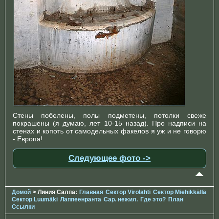
Стены побелены, полы подметены, потолки свеже
покрашены (я думаю, лет 10-15 назад). Про надписи на
стенах и копоть от самодельных факелов я уж и не говорю
- Европа!
Следующее фото ->
Домой
> Линия Салпа:
Главная
Сектор Virolahti
Сектор Miehikkällä
Сектор Luumäki
Лаппеенранта
Сар. нежил.
Где это?
План
Ссылки