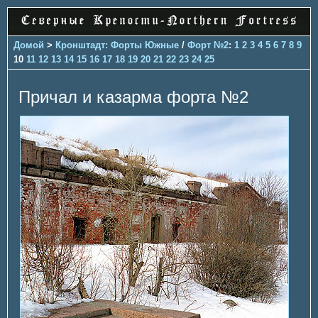
Домой
>
Кронштадт: Форты Южные
/
Форт №2
:
1
2
3
4
5
6
7
8
9
10
11
12
13
14
15
16
17
18
19
20
21
22
23
24
25
Причал и казарма форта №2