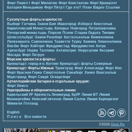
Форт Павел I
Форт Милютин
Форт Константин
Форт Кроншлот
Батарея Меньшиков
Форт Пётр I
Где это?
План
Видео
Ссылки
Сухопутные форты и крепости:
Выборг
Гатчина
Замок Бип
Ивангород
Изборск
Кексгольм
Кирилловский Монастырь
Копорье
Новгород
Петропавловка
Печорcкий монастырь
Порхов
Псков
Старая Ладога
Тихвин
Шлиссельбург
Замок Разеборг
Кастельхольм
Кюменлинна
Лапеенранта
Савонлинна
Тааветти
Турку
Хамина
Хямеенлинна
Висбю
Форт Хойторп
Фредрикстад
Фредрикстен
Хегра
Аренсбург
Нарва
Таллинн
Антипатрис
Иерусалим
Кесария
Масада
Форт Латрун
Морские крепости и форты:
Кронштадт: город и о. Котлин
Кронштадт: форты Северные
Кронштадт: Форты Южные
Тронгзунд
Форт Александр
Форт Ино
Форт Красная Горка
Свартхольм
Свеаборг
Ханко
Ваксхольм
Марстранд
Форт Сиарё
Оскарсборг
Артиллерийские батареи и отдельные орудия:
Форт Хёмсо
Укрепрайоны и оборонительные линии:
Карельский УР
Крепость Ленинград
КрУР
Линия ВТ
Линия
Маннергейма
Невский пятачок
Линия Салпа
Линия Харпарског
Миккели
Готланд
English
П о и с к
Все новости
©2026
Goss.Ru