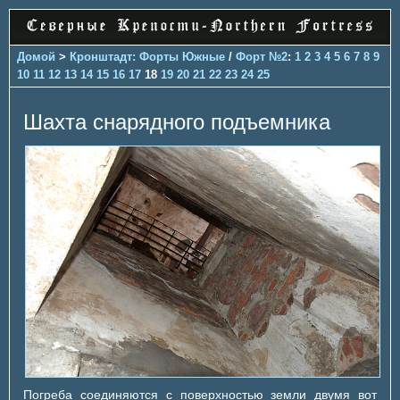
Домой
>
Кронштадт: Форты Южные
/
Форт №2
:
1
2
3
4
5
6
7
8
9
10
11
12
13
14
15
16
17
18
19
20
21
22
23
24
25
Шахта снарядного подъемника
Погреба соединяются с поверхностью земли двумя вот