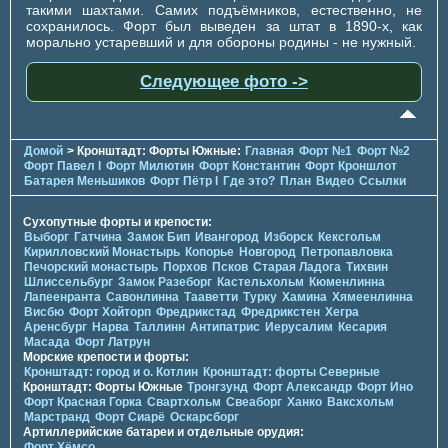
такими шахтами. Самих подъёмников, естественно, не
сохранилось. Форт был выведен за штат в 1890-х, как
морально устаревший и для обороны родины - не нужный.
Следующее фото ->
Домой
> Кронштадт: Форты Южные:
Главная
Форт №1
Форт №2
Форт Павел I
Форт Милютин
Форт Константин
Форт Кроншлот
Батарея Меньшиков
Форт Пётр I
Где это?
План
Видео
Ссылки
Сухопутные форты и крепости:
Выборг
Гатчина
Замок Бип
Ивангород
Изборск
Кексгольм
Кирилловский Монастырь
Копорье
Новгород
Петропавловка
Печорcкий монастырь
Порхов
Псков
Старая Ладога
Тихвин
Шлиссельбург
Замок Разеборг
Кастельхольм
Кюменлинна
Лапеенранта
Савонлинна
Тааветти
Турку
Хамина
Хямеенлинна
Висбю
Форт Хойторп
Фредрикстад
Фредрикстен
Хегра
Аренсбург
Нарва
Таллинн
Антипатрис
Иерусалим
Кесария
Масада
Форт Латрун
Морские крепости и форты:
Кронштадт: город и о. Котлин
Кронштадт: форты Северные
Кронштадт: Форты Южные
Тронгзунд
Форт Александр
Форт Ино
Форт Красная Горка
Свартхольм
Свеаборг
Ханко
Ваксхольм
Марстранд
Форт Сиарё
Оскарсборг
Артиллерийские батареи и отдельные орудия:
Форт Хёмсо