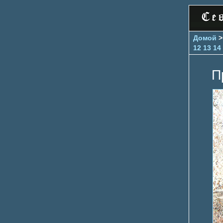
Домой
12
13
14
П