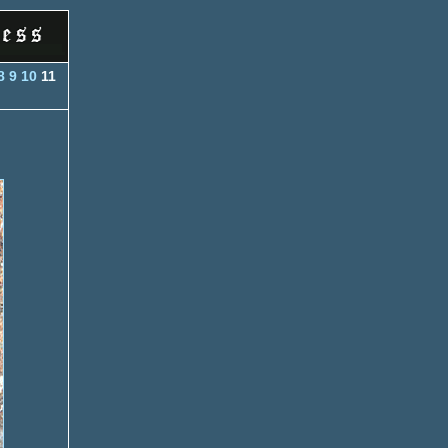
8
9
10
11