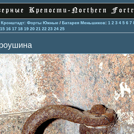
>
Кронштадт: Форты Южные
/
Батарея Меньшиков
:
1
2
3
4
5
6
7
15
16
17
18
19
20
21
22
23
24
25
роушина