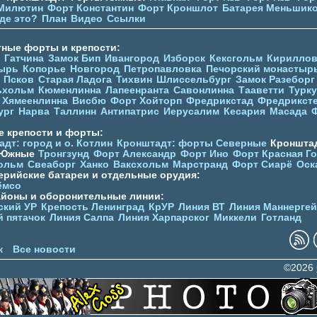
Милютин
Форт Константин
Форт Кроншлот
Батарея Меньшик
де это?
План
Видео
Ссылки
тные форты и крепости:
Гатчина
Замок Бип
Ивангород
Изборск
Кексгольм
Кириллов
ырь
Копорье
Новгород
Петропавловка
Печорcкий монастыр
Псков
Старая Ладога
Тихвин
Шлиссельбург
Замок Разеборг
ьхольм
Кюменлинна
Лапеенранта
Савонлинна
Тааветти
Турку
Хямеенлинна
Висбю
Форт Хойторп
Фредрикстад
Фредрикст
ург
Нарва
Таллинн
Антипатрис
Иерусалим
Кесария
Масада
е крепости и форты:
дт: город и о. Котлин
Кронштадт: форты Северные
Кронштад
 Южные
Тронгзунд
Форт Александр
Форт Ино
Форт Красная Г
ольм
Свеаборг
Ханко
Ваксхольм
Марстранд
Форт Сиарё
Оск
ерийские батареи и отдельные орудия:
ёмсо
айоны и оборонительные линии:
ский УР
Крепость Ленинград
КрУР
Линия ВТ
Линия Маннерге
й пятачок
Линия Салпа
Линия Харпарског
Миккели
Готланд
к
Все новости
©2026