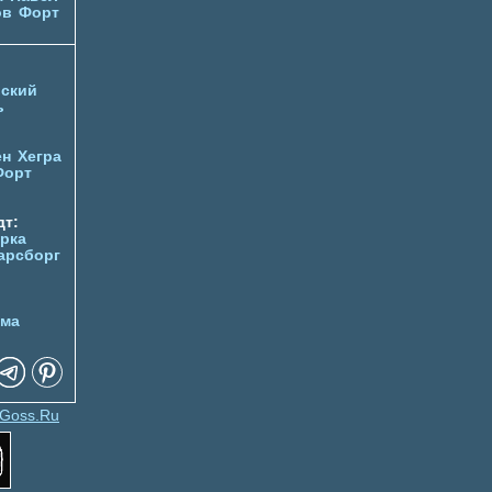
ов
Форт
ский
ь
ен
Хегра
Форт
т:
орка
арсборг
йма
Goss.Ru