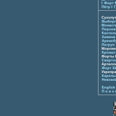
I
Форт 
Пётр I
Г
Сухопу
Выборг
Монаст
Порхов
Кастел
Хамина
Аренсб
Латрун
Морски
Кроншта
Форты
Свартх
Артилл
Форт Х
Укрепр
Карель
Невски
English
П о и с 