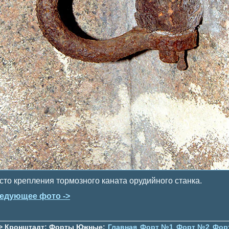
сто крепления тормозного каната орудийного станка.
едующее фото ->
> Кронштадт: Форты Южные:
Главная
Форт №1
Форт №2
Фор