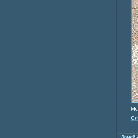
Ме
Сл
Домой