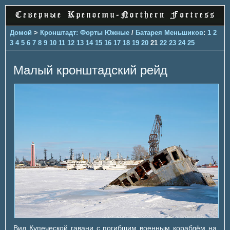
Домой
>
Кронштадт: Форты Южные
/
Батарея Меньшиков
:
1
2
3
4
5
6
7
8
9
10
11
12
13
14
15
16
17
18
19
20
21
22
23
24
25
Малый кронштадский рейд
Вид Купеческой гавани с погибшим военным кораблём на