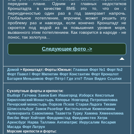
переднем плане. Одним из главных недостатков
Кронштадта в качестве ВМБ это то, что он с
периодичностью один раз в год замерзает напрочь.
Глобальное потепление, впрочем, может решить эту
проблему раз и навсегда, если конечно Кронштадт не
скроется под водой из за повышения уровня моря,
вызванного этим потеплением. Как говорится в народе - не
понос, так золотуха...
Следующее фото ->
Домой
> Кронштадт: Форты Южные:
Главная
Форт №1
Форт №2
Форт Павел I
Форт Милютин
Форт Константин
Форт Кроншлот
Батарея Меньшиков
Форт Пётр I
Где это?
План
Видео
Ссылки
Сухопутные форты и крепости:
Выборг
Гатчина
Замок Бип
Ивангород
Изборск
Кексгольм
Кирилловский Монастырь
Копорье
Новгород
Петропавловка
Печорcкий монастырь
Порхов
Псков
Старая Ладога
Тихвин
Шлиссельбург
Замок Разеборг
Кастельхольм
Кюменлинна
Лапеенранта
Савонлинна
Тааветти
Турку
Хамина
Хямеенлинна
Висбю
Форт Хойторп
Фредрикстад
Фредрикстен
Хегра
Аренсбург
Нарва
Таллинн
Антипатрис
Иерусалим
Кесария
Масада
Форт Латрун
Морские крепости и форты: