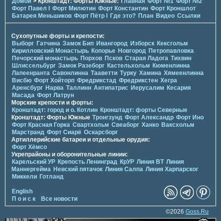
Домой
> Кронштадт: Форты Южные:
Главная
Форт №1
Форт №2
Форт Павел I
Форт Милютин
Форт Константин
Форт Кроншлот
Батарея Меньшиков
Форт Пётр I
Где это?
План
Видео
Ссылки
Сухопутные форты и крепости:
Выборг
Гатчина
Замок Бип
Ивангород
Изборск
Кексгольм
Кирилловский Монастырь
Копорье
Новгород
Петропавловка
Печорcкий монастырь
Порхов
Псков
Старая Ладога
Тихвин
Шлиссельбург
Замок Разеборг
Кастельхольм
Кюменлинна
Лапеенранта
Савонлинна
Тааветти
Турку
Хамина
Хямеенлинна
Висбю
Форт Хойторп
Фредрикстад
Фредрикстен
Хегра
Аренсбург
Нарва
Таллинн
Антипатрис
Иерусалим
Кесария
Масада
Форт Латрун
Морские крепости и форты:
Кронштадт: город и о. Котлин
Кронштадт: форты Северные
Кронштадт: Форты Южные
Тронгзунд
Форт Александр
Форт Ино
Форт Красная Горка
Свартхольм
Свеаборг
Ханко
Ваксхольм
Марстранд
Форт Сиарё
Оскарсборг
Артиллерийские батареи и отдельные орудия:
Форт Хёмсо
Укрепрайоны и оборонительные линии:
Карельский УР
Крепость Ленинград
КрУР
Линия ВТ
Линия
Маннергейма
Невский пятачок
Линия Салпа
Линия Харпарског
Миккели
Готланд
English
П о и с к
Все новости
©2026
Goss.Ru