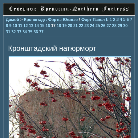
Домой
>
Кронштадт: Форты Южные
/
Форт Павел I
:
1
2
3
4
5
6
7
8
9
10
11
12
13
14
15
16
17
18
19
20
21
22
23
24
25
26
27
28
29
30
31
32
33
34
35
36
37
Кронштадский натюрморт