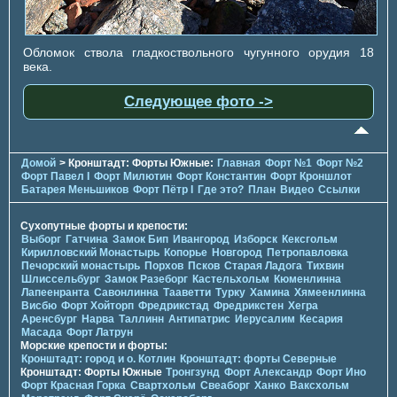
Обломок ствола гладкоствольного чугунного орудия 18
века.
Следующее фото ->
Домой
> Кронштадт: Форты Южные:
Главная
Форт №1
Форт №2
Форт Павел I
Форт Милютин
Форт Константин
Форт Кроншлот
Батарея Меньшиков
Форт Пётр I
Где это?
План
Видео
Ссылки
Сухопутные форты и крепости:
Выборг
Гатчина
Замок Бип
Ивангород
Изборск
Кексгольм
Кирилловский Монастырь
Копорье
Новгород
Петропавловка
Печорcкий монастырь
Порхов
Псков
Старая Ладога
Тихвин
Шлиссельбург
Замок Разеборг
Кастельхольм
Кюменлинна
Лапеенранта
Савонлинна
Тааветти
Турку
Хамина
Хямеенлинна
Висбю
Форт Хойторп
Фредрикстад
Фредрикстен
Хегра
Аренсбург
Нарва
Таллинн
Антипатрис
Иерусалим
Кесария
Масада
Форт Латрун
Морские крепости и форты:
Кронштадт: город и о. Котлин
Кронштадт: форты Северные
Кронштадт: Форты Южные
Тронгзунд
Форт Александр
Форт Ино
Форт Красная Горка
Свартхольм
Свеаборг
Ханко
Ваксхольм