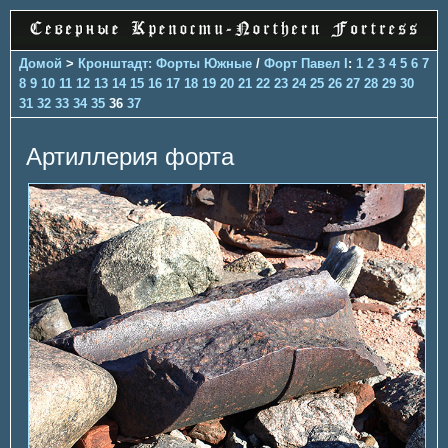
Домой
>
Кронштадт: Форты Южные
/
Форт Павел I
:
1
2
3
4
5
6
7
8
9
10
11
12
13
14
15
16
17
18
19
20
21
22
23
24
25
26
27
28
29
30
31
32
33
34
35
36
37
Артиллерия форта