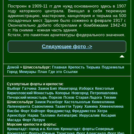
Построен в 1909-11 гг для нужд основанного здесь в 1907
году каторжного централа. Вмещал в себя тюремную
администрацию, мастерские, канцелярия и тюрьма на 500
посадочных мест. Здание было сожжено в феврале 1917 г.
Окончательно добито обстрелами и бомбёжками 1942-43
гг. На снимке - южная часть здания.
Кстати, это памятник архитектуры федерального значения.
Следующее фото ->
Домой
> Шлиссельбург:
Главная
Крепость
Тюрьма
Подземелья
Город
Мемуары
План
Где это
Ссылки
Сухопутные форты и крепости:
Выборг
Гатчина
Замок Бип
Ивангород
Изборск
Кексгольм
Кирилловский Монастырь
Копорье
Новгород
Петропавловка
Печорcкий монастырь
Порхов
Псков
Старая Ладога
Тихвин
Шлиссельбург
Замок Разеборг
Кастельхольм
Кюменлинна
Лапеенранта
Савонлинна
Тааветти
Турку
Хамина
Хямеенлинна
Висбю
Форт Хойторп
Фредрикстад
Фредрикстен
Хегра
Аренсбург
Нарва
Таллинн
Антипатрис
Иерусалим
Кесария
Масада
Форт Латрун
Морские крепости и форты:
Кронштадт: город и о. Котлин
Кронштадт: форты Северные
Кронштадт: Форты Южные
Тронгзунд
Форт Александр
Форт Ино