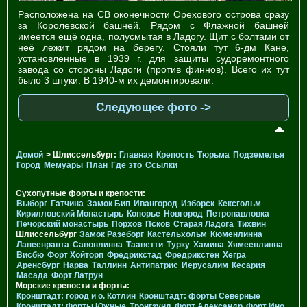
Расположена на СВ оконечности Орехового острова сразу
за Королевской башней. Рядом с Флажной башней
имеется ещё одна, полусмытая в Ладогу. Щит с болтами от
неё лежит рядом на берегу. Стояли тут 6-дм Кане,
установленные в 1939 г. для защиты судоремонтного
завода со стороны Ладоги (против финнов). Всего их тут
было 3 штуки. В 1940-м их демонтировали.
Следующее фото ->
Домой
> Шлиссельбург:
Главная
Крепость
Тюрьма
Подземелья
Город
Мемуары
План
Где это
Ссылки
Сухопутные форты и крепости:
Выборг
Гатчина
Замок Бип
Ивангород
Изборск
Кексгольм
Кирилловский Монастырь
Копорье
Новгород
Петропавловка
Печорcкий монастырь
Порхов
Псков
Старая Ладога
Тихвин
Шлиссельбург
Замок Разеборг
Кастельхольм
Кюменлинна
Лапеенранта
Савонлинна
Тааветти
Турку
Хамина
Хямеенлинна
Висбю
Форт Хойторп
Фредрикстад
Фредрикстен
Хегра
Аренсбург
Нарва
Таллинн
Антипатрис
Иерусалим
Кесария
Масада
Форт Латрун
Морские крепости и форты:
Кронштадт: город и о. Котлин
Кронштадт: форты Северные
Кронштадт: Форты Южные
Тронгзунд
Форт Александр
Форт Ино