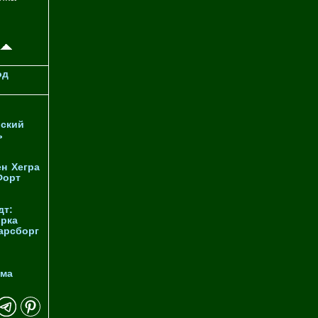
од
ский
ь
ен
Хегра
Форт
дт:
орка
арсборг
йма