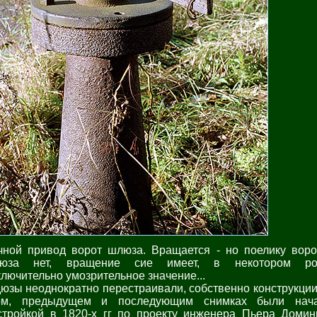
чной привод ворот шлюза. Вращается - но поелику воро
юза нет, вращение сие имеет, в некотором ро
ключительно умозрительное значение...
юзы неоднократно перестраивали, собственно конструкции
ом, предыдущем и последующим снимках были нач
стройкой в 1820-х гг по проекту инженера Пьера Домин