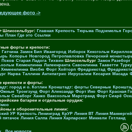
зена.
едующее фото ->
> Шлиссельбург:
Главная
Крепость
Тюрьма
Подземелья
Гор
ры
План
Где это
Ссылки
тные форты и крепости:
Гатчина
Замок Бип
Ивангород
Изборск
Кексгольм
Кириллов
ырь
Копорье
Новгород
Петропавловка
Печорcкий монастыр
Псков
Старая Ладога
Тихвин
Шлиссельбург
Замок Разеборг
ьхольм
Кюменлинна
Лапеенранта
Савонлинна
Тааветти
Турку
Хямеенлинна
Висбю
Форт Хойторп
Фредрикстад
Фредрикст
ург
Нарва
Таллинн
Антипатрис
Иерусалим
Кесария
Масада
е крепости и форты:
дт: город и о. Котлин
Кронштадт: форты Северные
Кроншта
 Южные
Тронгзунд
Форт Александр
Форт Ино
Форт Красная Г
ольм
Свеаборг
Ханко
Ваксхольм
Марстранд
Форт Сиарё
Оск
ерийские батареи и отдельные орудия:
ёмсо
айоны и оборонительные линии:
ский УР
Крепость Ленинград
КрУР
Линия ВТ
Линия Маннерге
й пятачок
Линия Салпа
Линия Харпарског
Миккели
Готланд
к
Все новости