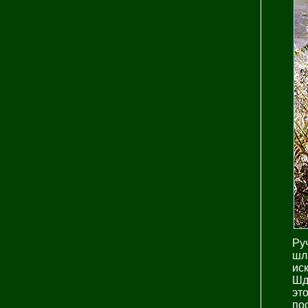
Ру
шл
ис
Шд
эт
по