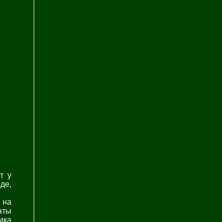
т у
де,
 на
аты
ика