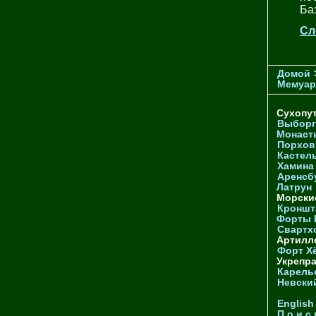
Ба
Сл
Домой
Мемуа
Сухопу
Выборг
Монаст
Порхов
Кастел
Хамина
Аренсб
Латрун
Морски
Кроншта
Форты
Свартх
Артилл
Форт Х
Укрепр
Карель
Невски
English
П о и с 