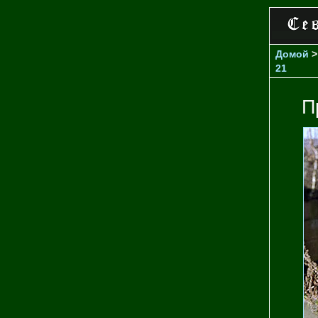
Домой
21
П