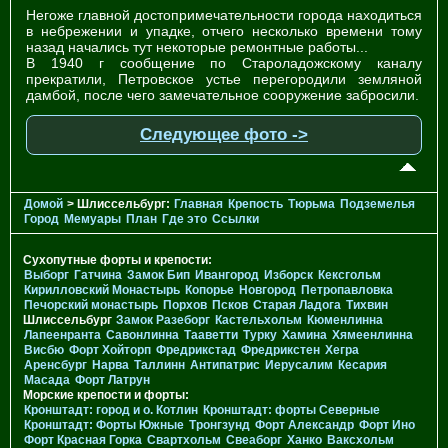
Негоже главной достопримечательности города находиться
в небрежении и упадке, отчего несколько времени тому
назад начались тут некоторые ремонтные работы...
В 1940 г сообщение по Староладожскому каналу
прекратили, Петровское устье перегородили земляной
дамбой, после чего замечательное сооружение забросили.
Следующее фото ->
Домой
> Шлиссельбург:
Главная
Крепость
Тюрьма
Подземелья
Город
Мемуары
План
Где это
Ссылки
Сухопутные форты и крепости:
Выборг
Гатчина
Замок Бип
Ивангород
Изборск
Кексгольм
Кирилловский Монастырь
Копорье
Новгород
Петропавловка
Печорcкий монастырь
Порхов
Псков
Старая Ладога
Тихвин
Шлиссельбург
Замок Разеборг
Кастельхольм
Кюменлинна
Лапеенранта
Савонлинна
Тааветти
Турку
Хамина
Хямеенлинна
Висбю
Форт Хойторп
Фредрикстад
Фредрикстен
Хегра
Аренсбург
Нарва
Таллинн
Антипатрис
Иерусалим
Кесария
Масада
Форт Латрун
Морские крепости и форты:
Кронштадт: город и о. Котлин
Кронштадт: форты Северные
Кронштадт: Форты Южные
Тронгзунд
Форт Александр
Форт Ино
Форт Красная Горка
Свартхольм
Свеаборг
Ханко
Ваксхольм