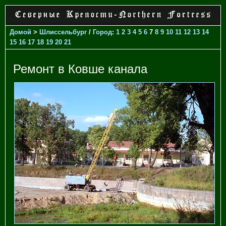
Домой
>
Шлиссельбург
/
Город
:
1
2
3
4
5
6
7
8
9
10
11
12
13
14
15
16
17
18
19
20
21
Ремонт в Ковше канала