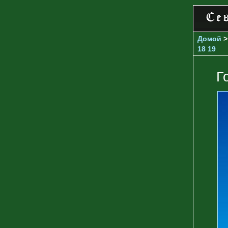
Домой
18
19
Г