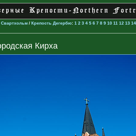
>
Свартхольм
/
Крепость Дегербю
:
1
2
3
4
5
6
7
8
9
10
11
12
13
14
ородская Кирха