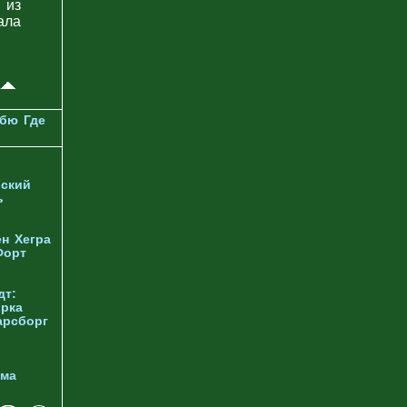
 из
ала
рбю
Где
ский
ь
ен
Хегра
Форт
дт:
орка
арсборг
йма