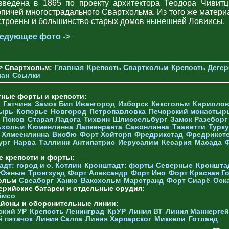
зведена в 1865 по проекту архитектора Теодора Чивитц
рпичей многострадального Свартхольма. Из того же матери
строены и большинство старых домов нынешней Ловиисы.
едующее фото ->
> Свартхольм:
Главная
Крепость Свартхольм
Крепость Деге
лан
Ссылки
тные форты и крепости:
Гатчина
Замок Бип
Ивангород
Изборск
Кексгольм
Кириллов
ырь
Копорье
Новгород
Петропавловка
Печорcкий монастыр
Псков
Старая Ладога
Тихвин
Шлиссельбург
Замок Разеборг
ьхольм
Кюменлинна
Лапеенранта
Савонлинна
Тааветти
Турку
Хямеенлинна
Висбю
Форт Хойторп
Фредрикстад
Фредрикст
ург
Нарва
Таллинн
Антипатрис
Иерусалим
Кесария
Масада
е крепости и форты:
дт: город и о. Котлин
Кронштадт: форты Северные
Кроншта
 Южные
Тронгзунд
Форт Александр
Форт Ино
Форт Красная Г
ольм
Свеаборг
Ханко
Ваксхольм
Марстранд
Форт Сиарё
Оск
ерийские батареи и отдельные орудия:
ёмсо
айоны и оборонительные линии:
ский УР
Крепость Ленинград
КрУР
Линия ВТ
Линия Маннерге
й пятачок
Линия Салпа
Линия Харпарског
Миккели
Готланд