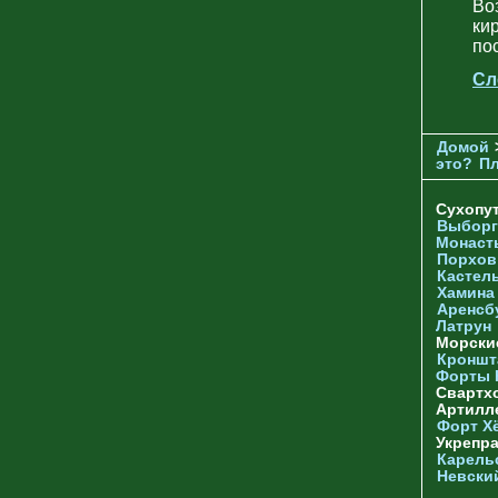
Во
ки
по
Сл
Домой
это?
П
Сухопу
Выборг
Монаст
Порхов
Кастел
Хамина
Аренсб
Латрун
Морски
Кроншта
Форты
Свартх
Артилл
Форт Х
Укрепр
Карель
Невски