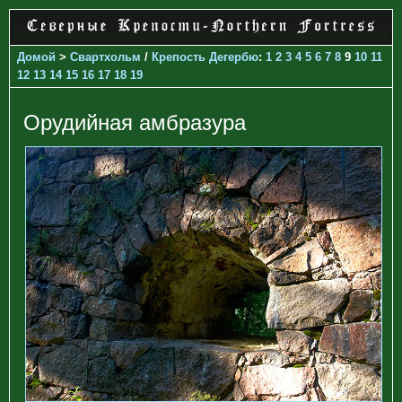
Домой
>
Свартхольм
/
Крепость Дегербю
:
1
2
3
4
5
6
7
8
9
10
11
12
13
14
15
16
17
18
19
Орудийная амбразура