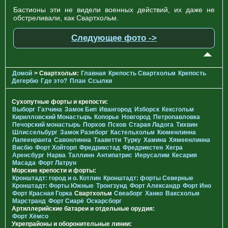
Бастионы эти не видели военных действий, их даже не
обстреливали, как Свартхольм.
Следующее фото ->
Домой
> Свартхольм:
Главная
Крепость Свартхольм
Крепость
Дегербю
Где это?
План
Ссылки
Сухопутные форты и крепости:
Выборг
Гатчина
Замок Бип
Ивангород
Изборск
Кексгольм
Кирилловский Монастырь
Копорье
Новгород
Петропавловка
Печорcкий монастырь
Порхов
Псков
Старая Ладога
Тихвин
Шлиссельбург
Замок Разеборг
Кастельхольм
Кюменлинна
Лапеенранта
Савонлинна
Тааветти
Турку
Хамина
Хямеенлинна
Висбю
Форт Хойторп
Фредрикстад
Фредрикстен
Хегра
Аренсбург
Нарва
Таллинн
Антипатрис
Иерусалим
Кесария
Масада
Форт Латрун
Морские крепости и форты:
Кронштадт: город и о. Котлин
Кронштадт: форты Северные
Кронштадт: Форты Южные
Тронгзунд
Форт Александр
Форт Ино
Форт Красная Горка
Свартхольм
Свеаборг
Ханко
Ваксхольм
Марстранд
Форт Сиарё
Оскарсборг
Артиллерийские батареи и отдельные орудия:
Форт Хёмсо
Укрепрайоны и оборонительные линии: