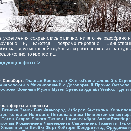
е укрепления сохранились отлично, ничего не разобрано и
зрушено и, кажется, подремонтировано. Единствен
облема - двухметровой глубины сугробы несколько затрудн
редвижение по крепости...
едующее фото ->
> Свеаборг:
Главная
Крепость в XX в
о.Госпитальный
о.Стре
сандровский
о.Михайловский
о.Договорный
Прочие Острова
оборона
Военный Музей
Музей Эренсвярда
п/л Vesikko
Где эт
тные форты и крепости:
Гатчина
Замок Бип
Ивангород
Изборск
Кексгольм
Кириллов
ырь
Копорье
Новгород
Петропавловка
Печорcкий монастыр
Псков
Старая Ладога
Тихвин
Шлиссельбург
Замок Разеборг
ьхольм
Кюменлинна
Лапеенранта
Савонлинна
Тааветти
Турку
Хямеенлинна
Висбю
Форт Хойторп
Фредрикстад
Фредрикст