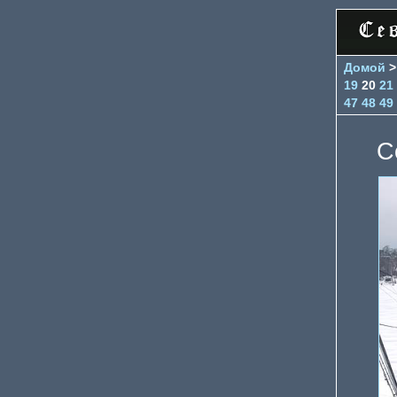
Домой
19
20
21
47
48
49
С