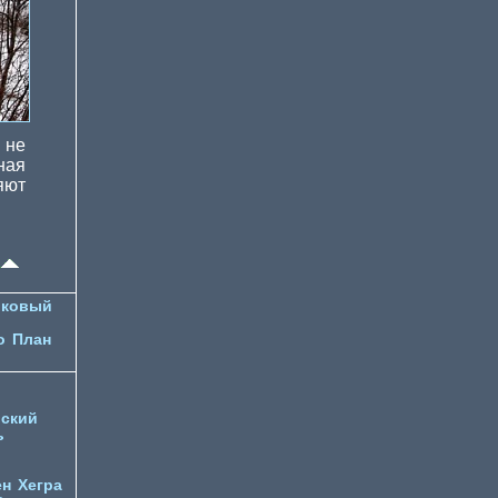
 не
ная
яют
лковый
о
План
ский
ь
ен
Хегра