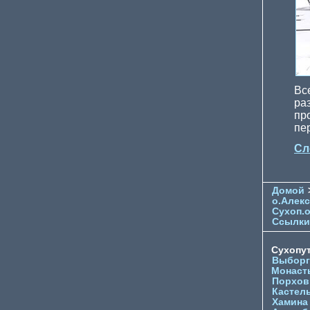
Вс
ра
пр
пе
Сл
Домой
о.Алек
Сухоп.
Ссылки
Сухопу
Выборг
Монаст
Порхов
Кастел
Хамина