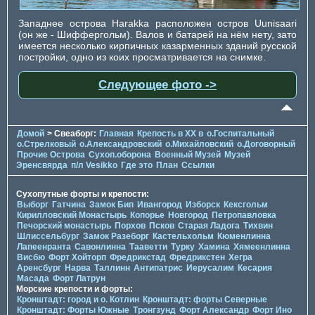
Западнее острова Harakka расположен остров Uunisaari
(он же - Шиффергольм). Валов и батарей на нём нету, зато
имеется несколько кирпичных казарменных зданий русской
постройки, одно из коих просматривается на снимке.
Следующее фото ->
Домой
> Свеаборг:
Главная
Крепость в XX в
о.Госпитальный
о.Стрелковый
о.Александровский
о.Михайловский
о.Договорный
Прочие Острова
Сухоп.оборона
Военный Музей
Музей
Эренсвярда
п/л Vesikko
Где это
План
Ссылки
Сухопутные форты и крепости:
Выборг
Гатчина
Замок Бип
Ивангород
Изборск
Кексгольм
Кирилловский Монастырь
Копорье
Новгород
Петропавловка
Печорcкий монастырь
Порхов
Псков
Старая Ладога
Тихвин
Шлиссельбург
Замок Разеборг
Кастельхольм
Кюменлинна
Лапеенранта
Савонлинна
Тааветти
Турку
Хамина
Хямеенлинна
Висбю
Форт Хойторп
Фредрикстад
Фредрикстен
Хегра
Аренсбург
Нарва
Таллинн
Антипатрис
Иерусалим
Кесария
Масада
Форт Латрун
Морские крепости и форты:
Кронштадт: город и о. Котлин
Кронштадт: форты Северные
Кронштадт: Форты Южные
Тронгзунд
Форт Александр
Форт Ино