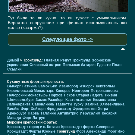
Тут была то ли кухня, то ли туалет с умывальником.
Вероятно сооружение при финнах использовалось как
жилье (казарма?).
Следующее фото ->
Домой
> Тронгзунд:
Главная
Редут Тронгзунд
Зоринские
укрепления
Овчинный остров
Пильская батарея
Где это
План
Ссылки
Сухопутные форты и крепости:
Выборг
Гатчина
Замок Бип
Ивангород
Изборск
Кексгольм
Кирилловский Монастырь
Копорье
Новгород
Петропавловка
Печорcкий монастырь
Порхов
Псков
Старая Ладога
Тихвин
Шлиссельбург
Замок Разеборг
Кастельхольм
Кюменлинна
Лапеенранта
Савонлинна
Тааветти
Турку
Хамина
Хямеенлинна
Висбю
Форт Хойторп
Фредрикстад
Фредрикстен
Хегра
Аренсбург
Нарва
Таллинн
Антипатрис
Иерусалим
Кесария
Масада
Форт Латрун
Морские крепости и форты:
Кронштадт: город и о. Котлин
Кронштадт: форты Северные
Кронштадт: Форты Южные
Тронгзунд
Форт Александр
Форт Ино