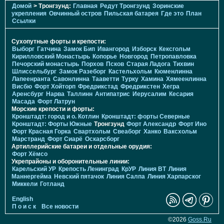
Домой
> Тронгзунд:
Главная
Редут Тронгзунд
Зоринские
укрепления
Овчинный остров
Пильская батарея
Где это
План
Ссылки
Сухопутные форты и крепости:
Выборг
Гатчина
Замок Бип
Ивангород
Изборск
Кексгольм
Кирилловский Монастырь
Копорье
Новгород
Петропавловка
Печорcкий монастырь
Порхов
Псков
Старая Ладога
Тихвин
Шлиссельбург
Замок Разеборг
Кастельхольм
Кюменлинна
Лапеенранта
Савонлинна
Тааветти
Турку
Хамина
Хямеенлинна
Висбю
Форт Хойторп
Фредрикстад
Фредрикстен
Хегра
Аренсбург
Нарва
Таллинн
Антипатрис
Иерусалим
Кесария
Масада
Форт Латрун
Морские крепости и форты:
Кронштадт: город и о. Котлин
Кронштадт: форты Северные
Кронштадт: Форты Южные
Тронгзунд
Форт Александр
Форт Ино
Форт Красная Горка
Свартхольм
Свеаборг
Ханко
Ваксхольм
Марстранд
Форт Сиарё
Оскарсборг
Артиллерийские батареи и отдельные орудия:
Форт Хёмсо
Укрепрайоны и оборонительные линии:
Карельский УР
Крепость Ленинград
КрУР
Линия ВТ
Линия
Маннергейма
Невский пятачок
Линия Салпа
Линия Харпарског
Миккели
Готланд
English
П о и с к
Все новости
©2026
Goss.Ru