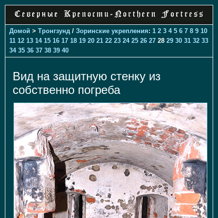
Домой
>
Тронгзунд
/
Зоринские укрепления
:
1
2
3
4
5
6
7
8
9
10
11
12
13
14
15
16
17
18
19
20
21
22
23
24
25
26
27
28
29
30
31
32
33
34
35
36
37
38
39
40
Вид на защитную стенку из
собственно погреба