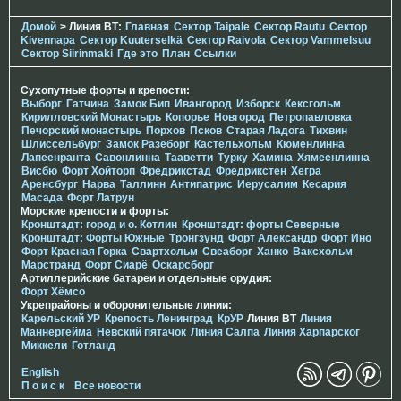
Домой
> Линия ВТ:
Главная
Сектор Taipale
Сектор Rautu
Сектор
Kivennapa
Сектор Kuuterselkä
Сектор Raivola
Сектор Vammelsuu
Сектор Siirinmaki
Где это
План
Ссылки
Сухопутные форты и крепости:
Выборг
Гатчина
Замок Бип
Ивангород
Изборск
Кексгольм
Кирилловский Монастырь
Копорье
Новгород
Петропавловка
Печорcкий монастырь
Порхов
Псков
Старая Ладога
Тихвин
Шлиссельбург
Замок Разеборг
Кастельхольм
Кюменлинна
Лапеенранта
Савонлинна
Тааветти
Турку
Хамина
Хямеенлинна
Висбю
Форт Хойторп
Фредрикстад
Фредрикстен
Хегра
Аренсбург
Нарва
Таллинн
Антипатрис
Иерусалим
Кесария
Масада
Форт Латрун
Морские крепости и форты:
Кронштадт: город и о. Котлин
Кронштадт: форты Северные
Кронштадт: Форты Южные
Тронгзунд
Форт Александр
Форт Ино
Форт Красная Горка
Свартхольм
Свеаборг
Ханко
Ваксхольм
Марстранд
Форт Сиарё
Оскарсборг
Артиллерийские батареи и отдельные орудия:
Форт Хёмсо
Укрепрайоны и оборонительные линии:
Карельский УР
Крепость Ленинград
КрУР
Линия ВТ
Линия
Маннергейма
Невский пятачок
Линия Салпа
Линия Харпарског
Миккели
Готланд
English
П о и с к
Все новости