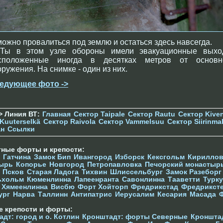
. можно провалиться под землю и остаться здесь навсегда.
Ты в этом узле обороны имели эвакуационные выхо
сположенные иногда в десятках метров от основн
оружения. На снимке - один из них.
едующее фото ->
> Линия ВТ:
Главная
Сектор Taipale
Сектор Rautu
Сектор Kive
Kuuterselkä
Сектор Raivola
Сектор Vammelsuu
Сектор Siirinma
ан
Ссылки
тные форты и крепости:
Гатчина
Замок Бип
Ивангород
Изборск
Кексгольм
Кириллов
ырь
Копорье
Новгород
Петропавловка
Печорcкий монастыр
Псков
Старая Ладога
Тихвин
Шлиссельбург
Замок Разеборг
ьхольм
Кюменлинна
Лапеенранта
Савонлинна
Тааветти
Турку
Хямеенлинна
Висбю
Форт Хойторп
Фредрикстад
Фредрикст
ург
Нарва
Таллинн
Антипатрис
Иерусалим
Кесария
Масада
е крепости и форты:
дт: город и о. Котлин
Кронштадт: форты Северные
Кроншта