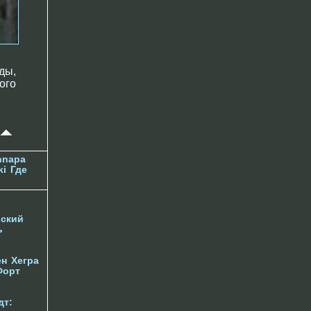
ды,
ого
nnapa
ki
Где
ский
ь
ен
Хегра
Форт
дт: