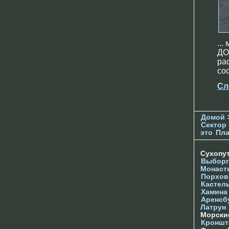
..
ДО
ра
со
Сл
Домой
Сектор 
это
Пл
Сухопу
Выборг
Монаст
Порхов
Кастел
Хамина
Аренсб
Латрун
Морски
Кроншта