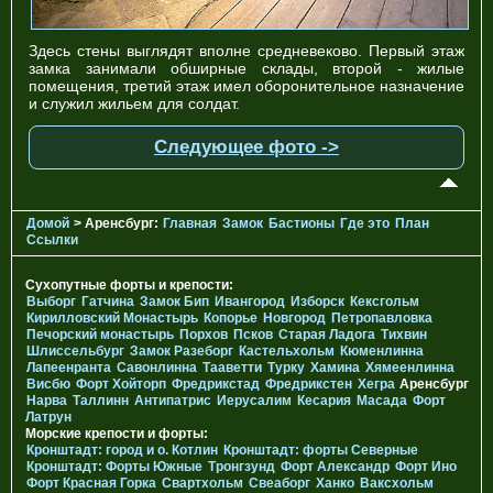
Здесь стены выглядят вполне средневеково. Первый этаж
замка занимали обширные склады, второй - жилые
помещения, третий этаж имел оборонительное назначение
и служил жильем для солдат.
Следующее фото ->
Домой
> Аренсбург:
Главная
Замок
Бастионы
Где это
План
Ссылки
Сухопутные форты и крепости:
Выборг
Гатчина
Замок Бип
Ивангород
Изборск
Кексгольм
Кирилловский Монастырь
Копорье
Новгород
Петропавловка
Печорcкий монастырь
Порхов
Псков
Старая Ладога
Тихвин
Шлиссельбург
Замок Разеборг
Кастельхольм
Кюменлинна
Лапеенранта
Савонлинна
Тааветти
Турку
Хамина
Хямеенлинна
Висбю
Форт Хойторп
Фредрикстад
Фредрикстен
Хегра
Аренсбург
Нарва
Таллинн
Антипатрис
Иерусалим
Кесария
Масада
Форт
Латрун
Морские крепости и форты:
Кронштадт: город и о. Котлин
Кронштадт: форты Северные
Кронштадт: Форты Южные
Тронгзунд
Форт Александр
Форт Ино
Форт Красная Горка
Свартхольм
Свеаборг
Ханко
Ваксхольм