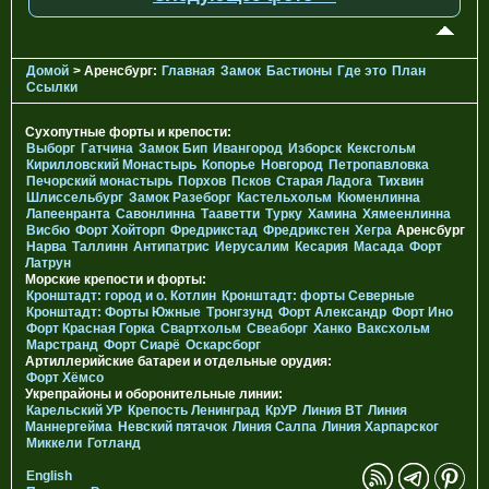
Домой
> Аренсбург:
Главная
Замок
Бастионы
Где это
План
Ссылки
Сухопутные форты и крепости:
Выборг
Гатчина
Замок Бип
Ивангород
Изборск
Кексгольм
Кирилловский Монастырь
Копорье
Новгород
Петропавловка
Печорcкий монастырь
Порхов
Псков
Старая Ладога
Тихвин
Шлиссельбург
Замок Разеборг
Кастельхольм
Кюменлинна
Лапеенранта
Савонлинна
Тааветти
Турку
Хамина
Хямеенлинна
Висбю
Форт Хойторп
Фредрикстад
Фредрикстен
Хегра
Аренсбург
Нарва
Таллинн
Антипатрис
Иерусалим
Кесария
Масада
Форт
Латрун
Морские крепости и форты:
Кронштадт: город и о. Котлин
Кронштадт: форты Северные
Кронштадт: Форты Южные
Тронгзунд
Форт Александр
Форт Ино
Форт Красная Горка
Свартхольм
Свеаборг
Ханко
Ваксхольм
Марстранд
Форт Сиарё
Оскарсборг
Артиллерийские батареи и отдельные орудия:
Форт Хёмсо
Укрепрайоны и оборонительные линии:
Карельский УР
Крепость Ленинград
КрУР
Линия ВТ
Линия
Маннергейма
Невский пятачок
Линия Салпа
Линия Харпарског
Миккели
Готланд
English