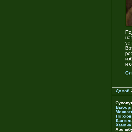
По
на
ус
Во
ро
из
и 
Сл
Домой
Сухопу
Выборг
Монаст
Порхов
Кастел
Хамина
Аренсб