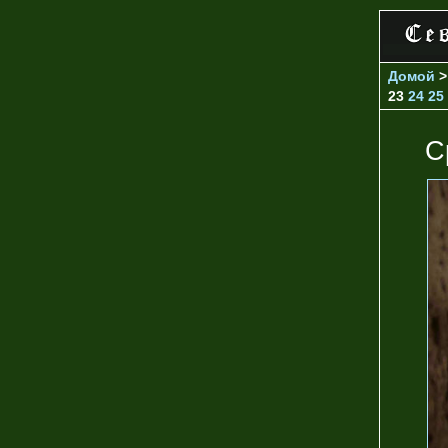
Домой
23
24
25
С