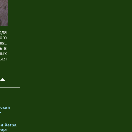
для
ого
ка.
ь в
ных
ься
ский
ь
ен
Хегра
орт