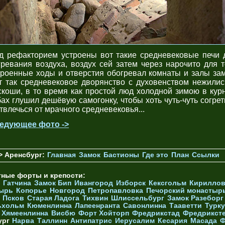
д рефакторием устроены вот такие средневековые печи 
гревания воздуха, воздух сей затем через нарочито для т
троенные ходы и отверстия обогревал комнаты и залы зам
т так средневековое дворянство с духовенством нежилис
скоши, в то время как простой люд холодной зимою в кур
бах глушил дешёвую самогонку, чтобы хоть чуть-чуть согрет
отвлечься от мрачного средневековья...
едующее фото ->
> Аренсбург:
Главная
Замок
Бастионы
Где это
План
Ссылки
тные форты и крепости:
Гатчина
Замок Бип
Ивангород
Изборск
Кексгольм
Кириллов
ырь
Копорье
Новгород
Петропавловка
Печорcкий монастыр
Псков
Старая Ладога
Тихвин
Шлиссельбург
Замок Разеборг
ьхольм
Кюменлинна
Лапеенранта
Савонлинна
Тааветти
Турку
Хямеенлинна
Висбю
Форт Хойторп
Фредрикстад
Фредрикст
ург
Нарва
Таллинн
Антипатрис
Иерусалим
Кесария
Масада
Ф