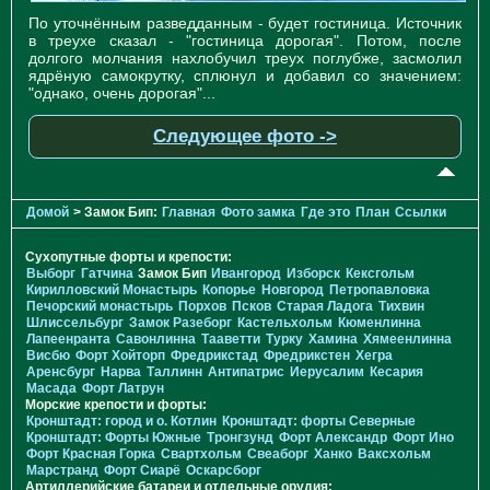
По уточнённым разведданным - будет гостиница. Источник
в треухе сказал - "гостиница дорогая". Потом, после
долгого молчания нахлобучил треух поглубже, засмолил
ядрёную самокрутку, сплюнул и добавил со значением:
"однако, очень дорогая"...
Следующее фото ->
Домой
> Замок Бип:
Главная
Фото замка
Где это
План
Ссылки
Сухопутные форты и крепости:
Выборг
Гатчина
Замок Бип
Ивангород
Изборск
Кексгольм
Кирилловский Монастырь
Копорье
Новгород
Петропавловка
Печорcкий монастырь
Порхов
Псков
Старая Ладога
Тихвин
Шлиссельбург
Замок Разеборг
Кастельхольм
Кюменлинна
Лапеенранта
Савонлинна
Тааветти
Турку
Хамина
Хямеенлинна
Висбю
Форт Хойторп
Фредрикстад
Фредрикстен
Хегра
Аренсбург
Нарва
Таллинн
Антипатрис
Иерусалим
Кесария
Масада
Форт Латрун
Морские крепости и форты:
Кронштадт: город и о. Котлин
Кронштадт: форты Северные
Кронштадт: Форты Южные
Тронгзунд
Форт Александр
Форт Ино
Форт Красная Горка
Свартхольм
Свеаборг
Ханко
Ваксхольм
Марстранд
Форт Сиарё
Оскарсборг
Артиллерийские батареи и отдельные орудия: