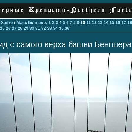
>
Ханко
/
Маяк Бенгшер
:
1
2
3
4
5
6
7
8
9
10
11
12
13
14
15
16
17
18
25
26
27
28
29
30
31
32
33
34
35
36
ид с самого верха башни Бенгшера