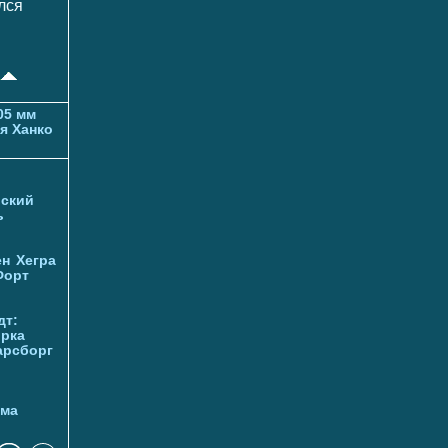
лся
05 мм
я Ханко
ский
ь
ен
Хегра
Форт
дт:
орка
арсборг
йма