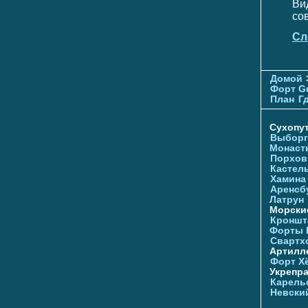
Ви
со
Сл
Домой
Форт G
План
Г
Сухопу
Выборг
Монаст
Порхов
Кастел
Хамина
Аренсб
Латрун
Морски
Кроншта
Форты
Свартх
Артилл
Форт Х
Укрепр
Карель
Невски