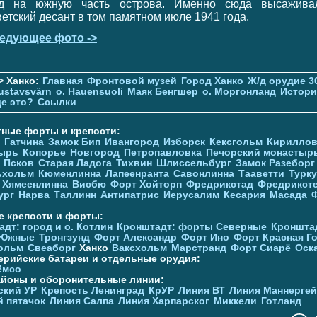
д на южную часть острова. Именно сюда высажива
ветский десант в том памятном июле 1941 года.
едующее фото ->
> Ханко:
Главная
Фронтовой музей
Город Ханко
Ж/д орудие 3
ustavsvärn
о. Hauensuoli
Маяк Бенгшер
о. Моргонланд
Истори
де это?
Ссылки
тные форты и крепости:
Гатчина
Замок Бип
Ивангород
Изборск
Кексгольм
Кириллов
ырь
Копорье
Новгород
Петропавловка
Печорcкий монастыр
Псков
Старая Ладога
Тихвин
Шлиссельбург
Замок Разеборг
ьхольм
Кюменлинна
Лапеенранта
Савонлинна
Тааветти
Турку
Хямеенлинна
Висбю
Форт Хойторп
Фредрикстад
Фредрикст
ург
Нарва
Таллинн
Антипатрис
Иерусалим
Кесария
Масада
е крепости и форты:
дт: город и о. Котлин
Кронштадт: форты Северные
Кроншта
 Южные
Тронгзунд
Форт Александр
Форт Ино
Форт Красная Г
ольм
Свеаборг
Ханко
Ваксхольм
Марстранд
Форт Сиарё
Оск
ерийские батареи и отдельные орудия:
ёмсо
айоны и оборонительные линии:
ский УР
Крепость Ленинград
КрУР
Линия ВТ
Линия Маннерге
й пятачок
Линия Салпа
Линия Харпарског
Миккели
Готланд