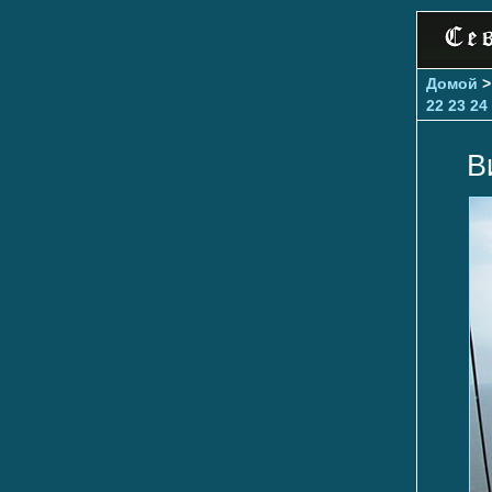
Домой
22
23
24
В