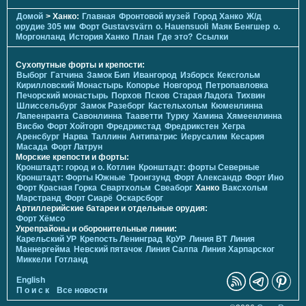
Домой
> Ханко:
Главная
Фронтовой музей
Город Ханко
Ж/д
орудие 305 мм
Форт Gustavsvärn
о. Hauensuoli
Маяк Бенгшер
о.
Моргонланд
История Ханко
План
Где это?
Ссылки
Сухопутные форты и крепости:
Выборг
Гатчина
Замок Бип
Ивангород
Изборск
Кексгольм
Кирилловский Монастырь
Копорье
Новгород
Петропавловка
Печорcкий монастырь
Порхов
Псков
Старая Ладога
Тихвин
Шлиссельбург
Замок Разеборг
Кастельхольм
Кюменлинна
Лапеенранта
Савонлинна
Тааветти
Турку
Хамина
Хямеенлинна
Висбю
Форт Хойторп
Фредрикстад
Фредрикстен
Хегра
Аренсбург
Нарва
Таллинн
Антипатрис
Иерусалим
Кесария
Масада
Форт Латрун
Морские крепости и форты:
Кронштадт: город и о. Котлин
Кронштадт: форты Северные
Кронштадт: Форты Южные
Тронгзунд
Форт Александр
Форт Ино
Форт Красная Горка
Свартхольм
Свеаборг
Ханко
Ваксхольм
Марстранд
Форт Сиарё
Оскарсборг
Артиллерийские батареи и отдельные орудия:
Форт Хёмсо
Укрепрайоны и оборонительные линии:
Карельский УР
Крепость Ленинград
КрУР
Линия ВТ
Линия
Маннергейма
Невский пятачок
Линия Салпа
Линия Харпарског
Миккели
Готланд
English
П о и с к
Все новости