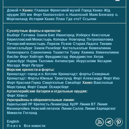
Домой
> Ханко:
Главная
Фронтовой музей
Город Ханко
Ж/д
орудие 305 мм
Форт Gustavsvärn
о. Hauensuoli
Маяк Бенгшер
о.
Моргонланд
История Ханко
План
Где это?
Ссылки
Сухопутные форты и крепости:
Выборг
Гатчина
Замок Бип
Ивангород
Изборск
Кексгольм
Кирилловский Монастырь
Копорье
Новгород
Петропавловка
Печорcкий монастырь
Порхов
Псков
Старая Ладога
Тихвин
Шлиссельбург
Замок Разеборг
Кастельхольм
Кюменлинна
Лапеенранта
Савонлинна
Тааветти
Турку
Хамина
Хямеенлинна
Висбю
Форт Хойторп
Фредрикстад
Фредрикстен
Хегра
Аренсбург
Нарва
Таллинн
Антипатрис
Иерусалим
Кесария
Масада
Форт Латрун
Морские крепости и форты:
Кронштадт: город и о. Котлин
Кронштадт: форты Северные
Кронштадт: Форты Южные
Тронгзунд
Форт Александр
Форт Ино
Форт Красная Горка
Свартхольм
Свеаборг
Ханко
Ваксхольм
Марстранд
Форт Сиарё
Оскарсборг
Артиллерийские батареи и отдельные орудия:
Форт Хёмсо
Укрепрайоны и оборонительные линии:
Карельский УР
Крепость Ленинград
КрУР
Линия ВТ
Линия
Маннергейма
Невский пятачок
Линия Салпа
Линия Харпарског
Миккели
Готланд
English
П о и с к
Все новости