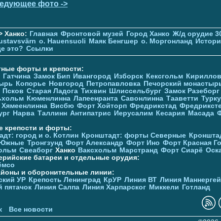
едующее фото ->
> Ханко:
Главная
Фронтовой музей
Город Ханко
Ж/д орудие 3
ustavsvärn
о. Hauensuoli
Маяк Бенгшер
о. Моргонланд
Истори
де это?
Ссылки
тные форты и крепости:
Гатчина
Замок Бип
Ивангород
Изборск
Кексгольм
Кириллов
ырь
Копорье
Новгород
Петропавловка
Печорcкий монастыр
Псков
Старая Ладога
Тихвин
Шлиссельбург
Замок Разеборг
ьхольм
Кюменлинна
Лапеенранта
Савонлинна
Тааветти
Турку
Хямеенлинна
Висбю
Форт Хойторп
Фредрикстад
Фредрикст
ург
Нарва
Таллинн
Антипатрис
Иерусалим
Кесария
Масада
е крепости и форты:
дт: город и о. Котлин
Кронштадт: форты Северные
Кроншта
 Южные
Тронгзунд
Форт Александр
Форт Ино
Форт Красная Г
ольм
Свеаборг
Ханко
Ваксхольм
Марстранд
Форт Сиарё
Оск
ерийские батареи и отдельные орудия:
ёмсо
айоны и оборонительные линии:
ский УР
Крепость Ленинград
КрУР
Линия ВТ
Линия Маннерге
й пятачок
Линия Салпа
Линия Харпарског
Миккели
Готланд
к
Все новости