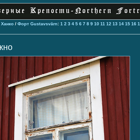
>
Ханко
/
Форт Gustavsvärn
:
1
2
3
4
5
6
7
8
9
10
11
12
13
14
15
16
1
кно