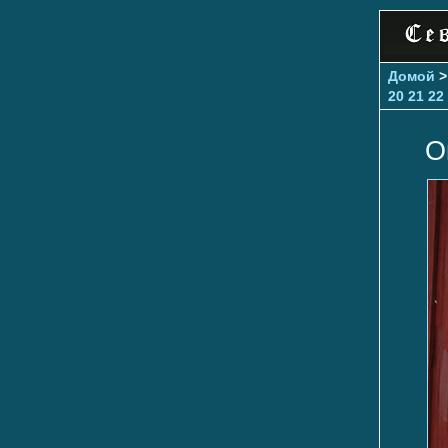
Домой
20
21
22
О