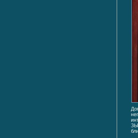
До
не
инт
ЗЫ
бли