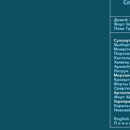
Сл
Домой
Форт G
План
Г
Сухопу
Выборг
Монаст
Порхов
Кастел
Хамина
Аренсб
Латрун
Морски
Кроншта
Форты
Свартх
Артилл
Форт Х
Укрепр
Карель
Невски
English
П о и с 