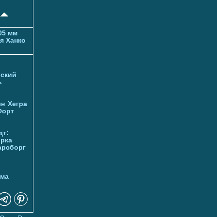
05 мм
я Ханко
ский
ь
ен
Хегра
Форт
дт:
орка
арсборг
йма