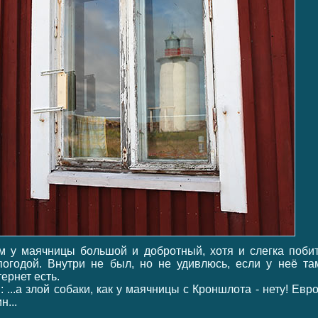
м у маячницы большой и добротный, хотя и слегка поби
погодой. Внутри не был, но не удивлюсь, если у неё та
ернет есть.
: ...а злой собаки, как у маячницы с Кроншлота - нету! Евро
н...