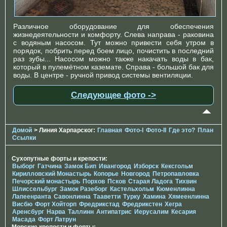
Различное оборудование для обеспечения
жизнедеятельности и комфорту. Слева направа - раковина
с водяным насосом. Тут можно привести себя утром в
порядок, побрить перед боем лицо, почистить в последний
раз зубы... Насосом можно также накачать воды в бак,
который в пулемётном каземате. Справа - большой бак для
воды. В центре - ручной привод системы вентиляции.
Следующее фото ->
Домой
> Линия Харпарског:
Главная
Фото-I
Фото-II
Где это?
План
Ссылки
Сухопутные форты и крепости:
Выборг
Гатчина
Замок Бип
Ивангород
Изборск
Кексгольм
Кирилловский Монастырь
Копорье
Новгород
Петропавловка
Печорcкий монастырь
Порхов
Псков
Старая Ладога
Тихвин
Шлиссельбург
Замок Разеборг
Кастельхольм
Кюменлинна
Лапеенранта
Савонлинна
Тааветти
Турку
Хамина
Хямеенлинна
Висбю
Форт Хойторп
Фредрикстад
Фредрикстен
Хегра
Аренсбург
Нарва
Таллинн
Антипатрис
Иерусалим
Кесария
Масада
Форт Латрун