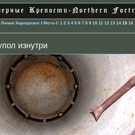
>
Линия Харпарског
/
Фото-I
:
1
2
3
4
5
6
7
8
9
10
11
12
13
14
15
16
упол изнутри