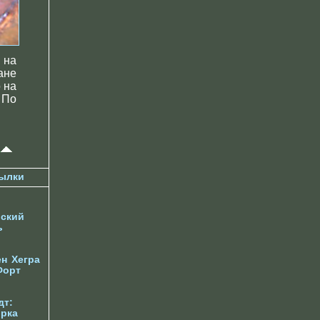
 на
ане
 на
 По
ылки
ский
ь
ен
Хегра
Форт
дт:
орка