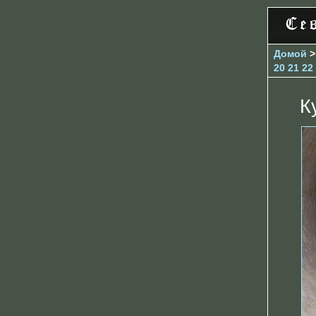
Домой
20
21
22
К