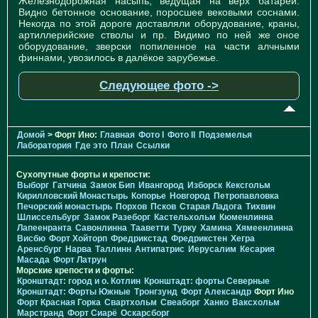
Железнодорожная насыпь, ведущая на верх батареи.
Видно бетонное основание, поросшее вековыми соснами.
Некогда по этой дороге доставляли оборудование, краны,
артиллерийские стволы и пр. Видимо по ней же оное
оборудование, зверски попиленное на части алчными
финнами, увозилось в далёкое зарубежье.
Следующее фото ->
Домой
> Форт Ино:
Главная
Фото I
Фото II
Подземелья
Лаборатория
Где это
План
Ссылки
Сухопутные форты и крепости:
Выборг
Гатчина
Замок Бип
Ивангород
Изборск
Кексгольм
Кирилловский Монастырь
Копорье
Новгород
Петропавловка
Печорcкий монастырь
Порхов
Псков
Старая Ладога
Тихвин
Шлиссельбург
Замок Разеборг
Кастельхольм
Кюменлинна
Лапеенранта
Савонлинна
Тааветти
Турку
Хамина
Хямеенлинна
Висбю
Форт Хойторп
Фредрикстад
Фредрикстен
Хегра
Аренсбург
Нарва
Таллинн
Антипатрис
Иерусалим
Кесария
Масада
Форт Латрун
Морские крепости и форты:
Кронштадт: город и о. Котлин
Кронштадт: форты Северные
Кронштадт: Форты Южные
Тронгзунд
Форт Александр
Форт Ино
Форт Красная Горка
Свартхольм
Свеаборг
Ханко
Ваксхольм
Марстранд
Форт Сиарё
Оскарсборг