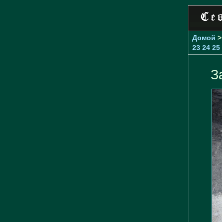
Домой
23
24
25
З