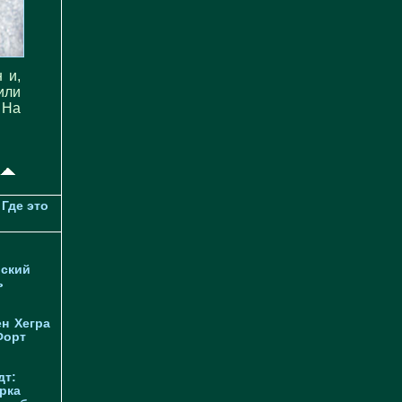
 и,
или
 На
Где это
ский
ь
ен
Хегра
Форт
дт:
рка