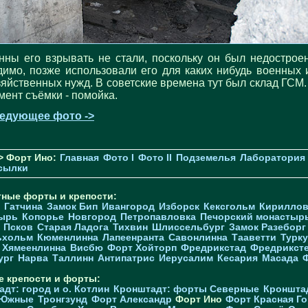
нны его взрывать не стали, поскольку он был недостроен
димо, позже использовали его для каких нибудь военных 
зяйственных нужд. В советские времена тут был склад ГСМ.
мент съёмки - помойка.
едующее фото ->
> Форт Ино:
Главная
Фото I
Фото II
Подземелья
Лаборатория
сылки
тные форты и крепости:
Гатчина
Замок Бип
Ивангород
Изборск
Кексгольм
Кириллов
ырь
Копорье
Новгород
Петропавловка
Печорcкий монастыр
Псков
Старая Ладога
Тихвин
Шлиссельбург
Замок Разеборг
ьхольм
Кюменлинна
Лапеенранта
Савонлинна
Тааветти
Турку
Хямеенлинна
Висбю
Форт Хойторп
Фредрикстад
Фредрикст
ург
Нарва
Таллинн
Антипатрис
Иерусалим
Кесария
Масада
е крепости и форты:
дт: город и о. Котлин
Кронштадт: форты Северные
Кроншта
 Южные
Тронгзунд
Форт Александр
Форт Ино
Форт Красная Го