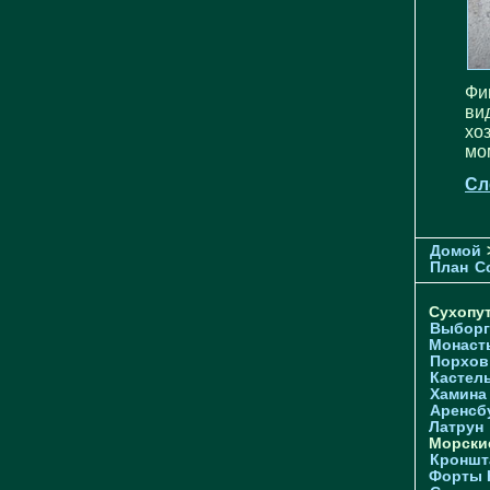
Фи
ви
хо
мо
Сл
Домой
План
С
Сухопу
Выборг
Монаст
Порхов
Кастел
Хамина
Аренсб
Латрун
Морски
Кроншта
Форты