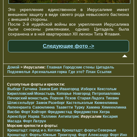
Это укрепление единственное в Иерусалиме имеет
внешнюю защиту в виде своего рода невысокого бастиона
с внешней стороны.
После 2-й иудейской войны все укрепления Иерусалима
были снесены римлянами, однако Цитадель была
сохранена и в ней квартировал XII легион Тита Флавия.
Следующее фото ->
Домой
> Иерусалим:
Главная
Городские стены
Цитадель
Подземелья
Арсенальная горка
Где это?
План
Ссылки
Сухопутные форты и крепости:
Выборг
Гатчина
Замок Бип
Ивангород
Изборск
Кексгольм
Кирилловский Монастырь
Копорье
Новгород
Петропавловка
Печорcкий монастырь
Порхов
Псков
Старая Ладога
Тихвин
Шлиссельбург
Замок Разеборг
Кастельхольм
Кюменлинна
Лапеенранта
Савонлинна
Тааветти
Турку
Хамина
Хямеенлинна
Висбю
Форт Хойторп
Фредрикстад
Фредрикстен
Хегра
Аренсбург
Нарва
Таллинн
Антипатрис
Иерусалим
Кесария
Масада
Форт Латрун
Морские крепости и форты:
Кронштадт: город и о. Котлин
Кронштадт: форты Северные
Кронштадт: Форты Южные
Тронгзунд
Форт Александр
Форт Ино