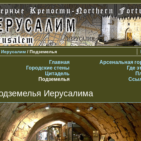
>
Иерусалим
/ Подземелья
Главная
Арсенальная го
Городские стены
Где э
Цитадель
П
Подземелья
Ссы
одземелья Иерусалима