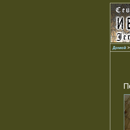
Домой
П