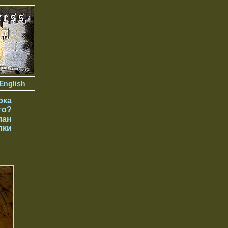
English
рка
то?
лан
лки